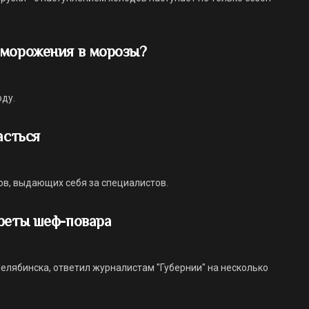
бморожения в морозы?
оду.
асться
ов, выдающих себя за специалистов.
реты шеф-повара
елябинска, ответил журналистам "Губернии" на несколько