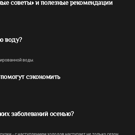
ные советы» и полезные рекомендации
ю воду?
лированной воды.
 помогут сэкономить
ких заболеваний осенью?
зки - с наступлением холодов наступает не только сезон