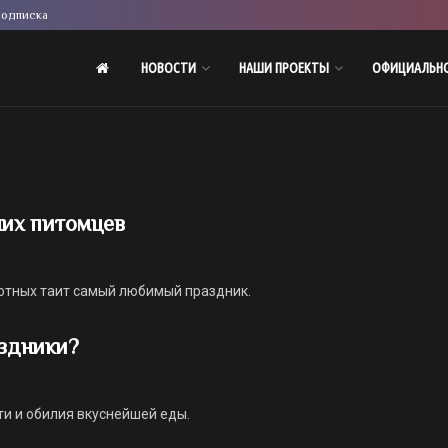
одписка
НОВОСТИ
НАШИ ПРОЕКТЫ
ОФИЦИАЛЬН
них питомцев
отных таит самый любимый праздник.
аздники?
ти и обилия вкуснейшей еды.