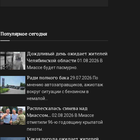
Популярное сегодня
Дождливый день ожидает жителей
Челябинской области
01.08.2026
В
Миассе будет пасмурно.
Ради полного бака
29.07.2026
По
мнению автозаправщиков, ажиотаж
вокруг ситуации с бензином в
немалой…
Расплескалась синева над
Миассом…
02.08.2026
В Миассе
отметили 96-ю годовщину крылатой
пехоты.
Какая погода ожидает жителей