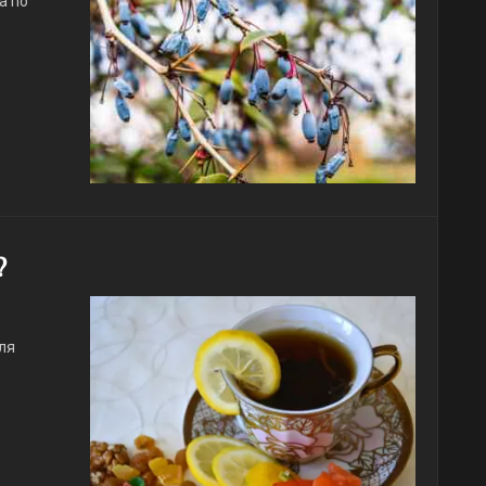
а по
?
ля