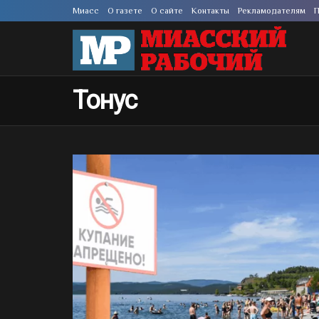
Миасс
О газете
О сайте
Контакты
Рекламодателям
П
Тонус