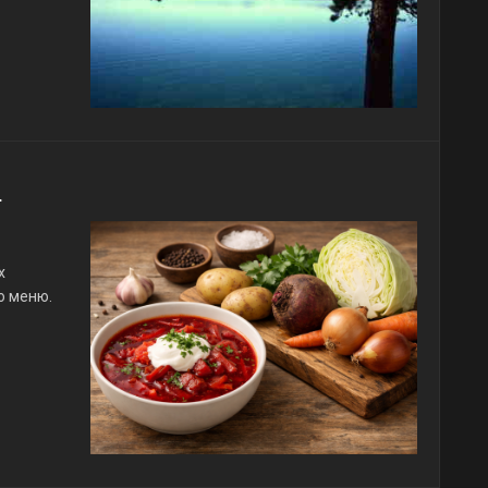
х
о меню.