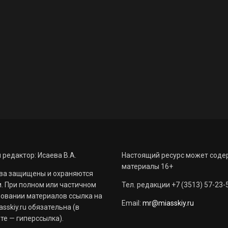
 редактор: Исаева В.А.
Настоящий ресурс может соде
материалы 16+
ва защищены и охраняются
. При полном или частичном
Тел. редакции +7 (3513) 57-23-
овании материалов ссылка на
Email:
mr@miasskiy.ru
sskiy.ru обязательна (в
те — гиперссылка).