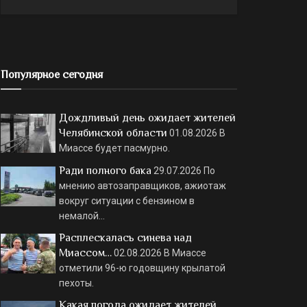
Популярное сегодня
Дождливый день ожидает жителей
Челябинской области
01.08.2026
В
Миассе будет пасмурно.
Ради полного бака
29.07.2026
По
мнению автозаправщиков, ажиотаж
вокруг ситуации с бензином в
немалой…
Расплескалась синева над
Миассом…
02.08.2026
В Миассе
отметили 96-ю годовщину крылатой
пехоты.
Какая погода ожидает жителей