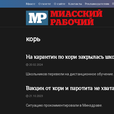
Миасс
О газете
О сайте
Контакты
Рекламодателям
П
корь
На карантин по кори закрылась шк
20.02.2024
Школьников перевели на дистанционное обучение.
Вакцин от кори и паротита не хват
21.10.2023
Ситуацию прокомментировали в Минздраве.