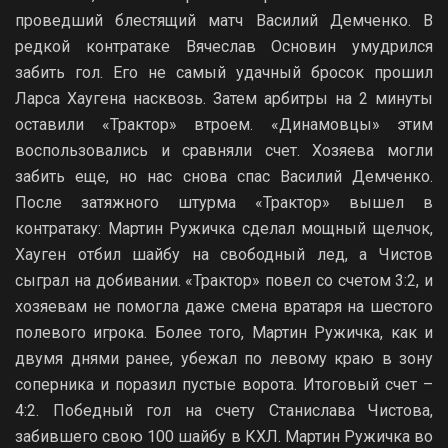
проведший блестящий матч Василий Демченко. В
редкой контратаке Вячеслав Основин умудрился
забить гол. Его не самый удачный бросок прошил
Ларса Хаугена насквозь. Затем арбитры на 2 минуты
оставили «Трактор» втроем. «Динамовцы» этим
воспользовались и сравняли счет. Хозяева могли
забить еще, но нас снова спас Василий Демченко.
После затяжного штурма «Трактор» вышел в
контратаку: Мартин Ружичка сделал мощный щелчок,
Хауген отбил шайбу на свободный лед, а Чистов
сыграл на добивании. «Трактор» повел со счетом 3:2, и
хозяевам не помогла даже смена вратаря на шестого
полевого игрока. Более того, Мартин Ружичка, как и
двумя днями ранее, убежал по левому краю в зону
соперника и поразил пустые ворота. Итоговый счет –
4:2. Победный гол на счету Станислава Чистова,
забившего свою 100 шайбу в КХЛ. Мартин Ружичка во