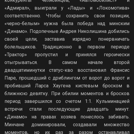
конкуренты челябинцев, «Автомобилист» и
«Адмирал», выиграли у «Лады» и «Локомотива»
соответственно. Чтобы сохранить свои позиции,
«черно-белым» нужна была победа над минским
«Динамо». Подопечные Андрея Николишина добились
своей цели, заставив изрядно понервничать
болельщиков. Традиционно в первом периоде
«Трактор» пропустил и принялся героически
отыгрываться. В самом начале второй
двадцатиминутки статус-кво восстановил Франсис
Паре, прошедший с дриблингом от ворот до ворот и
пробивший Ларса Хаугена кистевым броском в
ближнюю девятку. При обилии моментов и бросков
период завершился со счетом 1:1. Кульминацией
встречи стали последующие двадцать минут.
«Динамо» на правах хозяев понеслось забивать.
Минчане доминировали, создавали множество
моментов, но их раз за разом останавливал