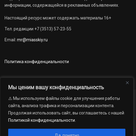
информации, содержащейся в рекламных объявлениях.
Настоящий ресурс может содержать материалы 16+
Тел. редакции +7 (3513) 57-23-55
Email:
mr@miasskiy.ru
Политика конфиденциальности
Мы ценим вашу конфиденциальность
⚠️ Мы используем файлы cookie для улучшения работы
Новости
Наши проекты
Официально
сайта, анализа трафика и персонализации контента.
АРХИВ
16+
Продолжая использовать сайт, вы соглашаетесь с нашей
© 2012 — 2026. Автономная некоммерческая организация «Редакция
Политикой конфиденциальности
.
газеты «Миасский рабочий»; Областное государственное учреждение
«Издательский дом «Губерния». Все права защищены.
Да, понятно