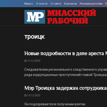
Миасс
О газете
О сайте
Контакты
Рекламодателям
П
троицк
Новые подробности в деле ареста 
13.12.2023
Следователем регионального следственного упра
ряда коррупционных преступлений главой Троицка
Мэр Троицка задержан сотрудник
13.12.2023
Он подозревается в получении взятки.