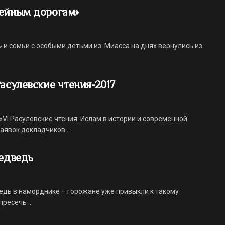
мейным дорогам»
и семьи с особыми детьми из Миасса на днях вернулись из
асулевские чтения-2017
VI Расулевские чтения: Ислам в истории и современной
аявок докладчиков ...
медведь
едь в наморднике – горожане уже привыкли к такому
ресечь ...