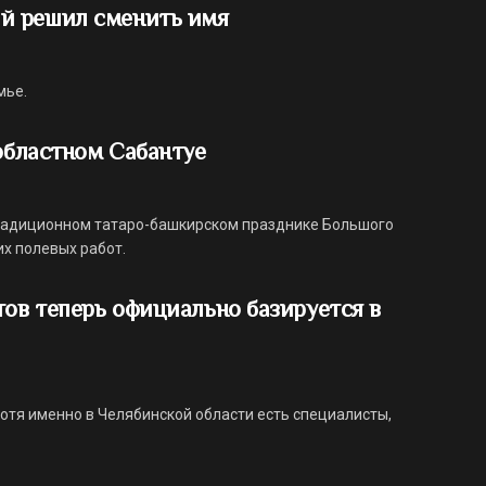
й решил сменить имя
мье.
 областном Сабантуе
 традиционном татаро-башкирском празднике Большого
их полевых работ.
тов теперь официально базируется в
хотя именно в Челябинской области есть специалисты,