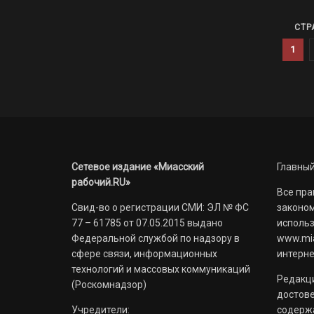
СТР
1
Сетевое издание «Миасский
Главный
рабочий.RU»
Все пра
Свид-во о регистрации СМИ: ЭЛ № ФС
законом
77 – 61785 от 07.05.2015 выдано
использ
Федеральной службой по надзору в
www.mia
сфере связи, информационных
интерне
технологий и массовых коммуникаций
Редакци
(Роскомнадзор)
достов
Учредители:
содерж