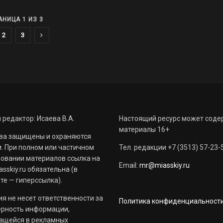
АНИЦА 1 ИЗ 3
2
3
 редактор: Исаева В.А.
Настоящий ресурс может соде
материалы 16+
ва защищены и охраняются
. При полном или частичном
Тел. редакции +7 (3513) 57-23-
овании материалов ссылка на
Email:
mr@miasskiy.ru
sskiy.ru обязательна (в
те — гиперссылка).
я не несет ответственности за
Политика конфиденциальност
ерность информации,
ащейся в рекламных