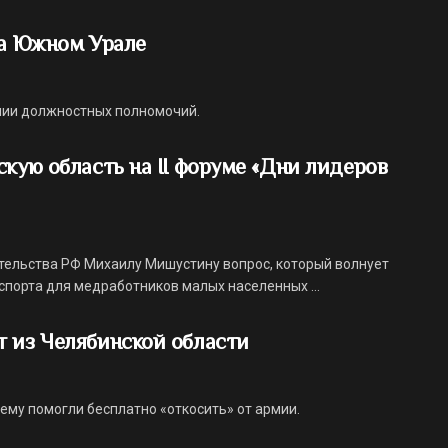
на Южном Урале
нии должностных полномочий.
кую область на II форуме «Дни лидеров
ельства РФ Михаилу Мишустину вопрос, который волнует
спорта для медработников малых населенных ...
т из Челябинской области
ему помогли бесплатно «откосить» от армии.