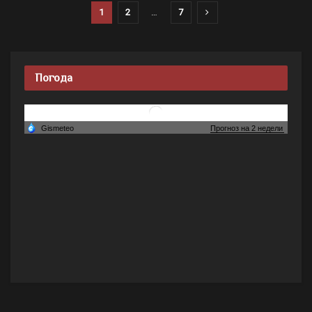
1
2
…
7
Погода