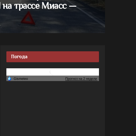
 на трассе Миасс —
.
Погода