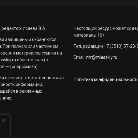
 редактор: Исаева В.А.
Настоящий ресурс может соде
материалы 16+
ва защищены и охраняются
. При полном или частичном
Тел. редакции +7 (3513) 57-23-
овании материалов ссылка на
Email:
mr@miasskiy.ru
sskiy.ru обязательна (в
те — гиперссылка).
я не несет ответственности за
Политика конфиденциальност
ерность информации,
ащейся в рекламных
ениях.