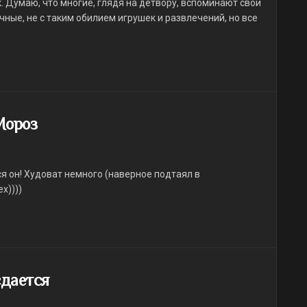
. Думаю, что многие, глядя на детвору, вспоминают свои
ные, не с таким обилием игрушек и развлечений, но все
Мороз
тся он! Худоват немного (наверное подтаял в
пех))))
сдается