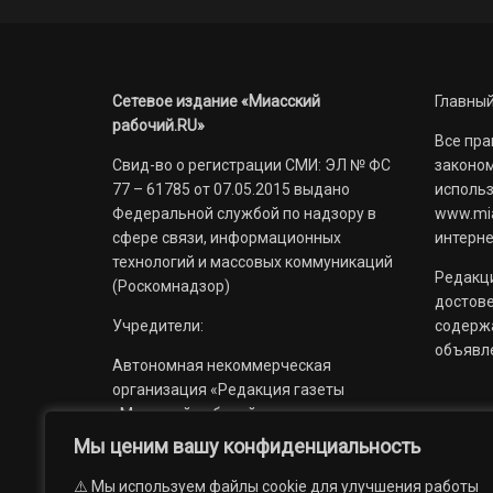
Сетевое издание «Миасский
Главный
рабочий.RU»
Все пра
Свид-во о регистрации СМИ: ЭЛ № ФС
законом
77 – 61785 от 07.05.2015 выдано
использ
Федеральной службой по надзору в
www.mia
сфере связи, информационных
интерне
технологий и массовых коммуникаций
Редакци
(Роскомнадзор)
достов
Учредители:
содерж
объявл
Автономная некоммерческая
организация «Редакция газеты
«Миасский рабочий»;
Мы ценим вашу конфиденциальность
Областное государственное
учреждение «Издательский дом
⚠️ Мы используем файлы cookie для улучшения работы