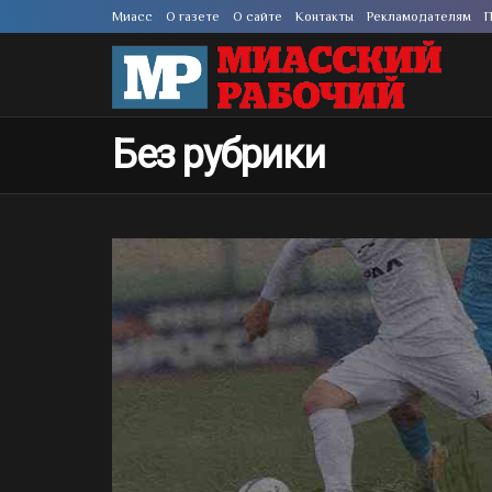
Миасс
О газете
О сайте
Контакты
Рекламодателям
П
Без рубрики