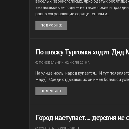
веселых, звонкоголосых, ярко одетых ребятишек
«малышковые» годы — не такие яркие и празднич
равно согревающие сердце теплом и...
ПОДРОБНЕЕ
DETAILS
По пляжу Тургояка ходит Дед 
ПОНЕДЕЛЬНИК, 02 ИЮЛЯ 2018 Г.
На улице июль, народ купается.... И тут появляе
жару)...Среди отдыхающих он имел большой ус
ПОДРОБНЕЕ
DETAILS
Город наступает…. деревня не 
СУББОТА, 02 ИЮНЯ 2018 Г.