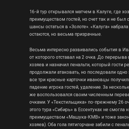
16-й тур открывался матчем в Калуге, где х
преимуществом гостей, но счет так и не был 
шансы остаться в «Золоте». «Калуга» набрала
остаются, но весьма призрачные.
Весьма интересно развивались события в Ив
от которого отставал на 2 очка. До перерыва 
хозяев и назначил пенальти, который гости 
продолжали атаковать, но последовали одно 
все три красные карточки ивановцы получил
падение игрока гостей, удаление. За нескол
же воспользовался своим численным перевес
очками. У «Текстильщика» по-прежнему 26 о
этого тура «Сибирь» в Ессентуках не смогла 
преимуществом «Машука-КМВ» и тоже закончил
хозяев). Оба гола пятигорчане забили с пенал