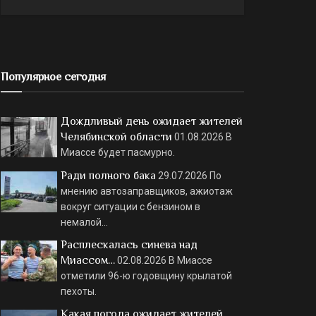
Популярное сегодня
Дождливый день ожидает жителей
Челябинской области
01.08.2026
В
Миассе будет пасмурно.
Ради полного бака
29.07.2026
По
мнению автозаправщиков, ажиотаж
вокруг ситуации с бензином в
немалой…
Расплескалась синева над
Миассом…
02.08.2026
В Миассе
отметили 96-ю годовщину крылатой
пехоты.
Какая погода ожидает жителей