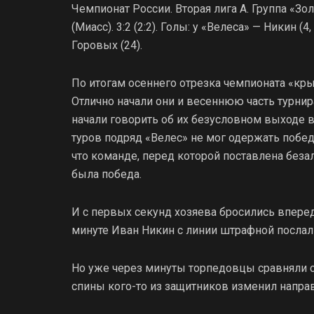
Чемпионат России. Вторая лига А. Группа «Зо
(Миасс). 3:2 (2:2). Голы: у «Велеса» — Никин (4
Горовых (24).
По итогам осеннего отрезка чемпионата «кры
Отлично начали они и весеннюю часть турни
начали говорить об их безусловном выходе в
туров подряд «Велес» не мог одержать победу
что команде, перед которой поставлена беза
была победа.
И с первых секунд хозяева бросились вперед
минуте Иван Никин с линии штрафной послал 
Но уже через минуты торпедовцы сравняли сч
спины кого-то из защитников изменил направ