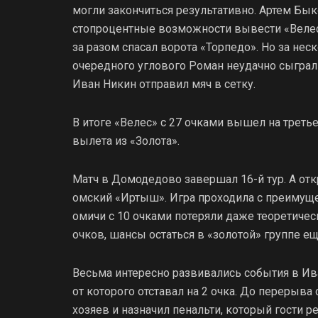
могли закончиться результативно. Артем Бы
стопроцентные возможности вывести «Велес
за разом спасал ворота «Торпедо». Но за нес
очередного углового Роман неудачно сыграл н
Иван Никин отправил мяч в сетку.
В итоге «Велес» с 27 очками вышел на третье 
вылета из «Золота».
Матч в Домодедово завершал 16-й тур. А отк
омский «Иртыш». Игра проходила с преимущест
омичи с 10 очками потеряли даже теоретическ
очков, шансы остаться в «золотой» группе ещ
Весьма интересно развивались события в Ив
от которого отставал на 2 очка. До перерыва 
хозяев и назначил пенальти, который гости 