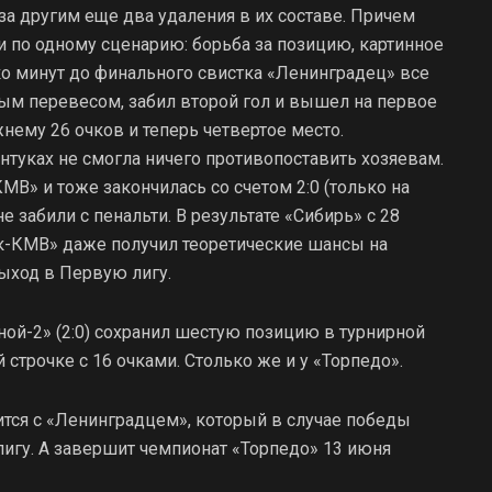
за другим еще два удаления в их составе. Причем
и по одному сценарию: борьба за позицию, картинное
ько минут до финального свистка «Ленинградец» все
м перевесом, забил второй гол и вышел на первое
нему 26 очков и теперь четвертое место.
нтуках не смогла ничего противопоставить хозяевам.
В» и тоже закончилась со счетом 2:0 (только на
не забили с пенальти. В результате «Сибирь» с 28
ук-КМВ» даже получил теоретические шансы на
ыход в Первую лигу.
ой-2» (2:0) сохранил шестую позицию в турнирной
строчке с 16 очками. Столько же и у «Торпедо».
ится с «Ленинградцем», который в случае победы
игу. А завершит чемпионат «Торпедо» 13 июня