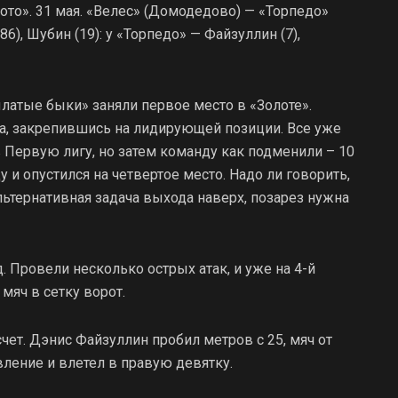
лото». 31 мая. «Велес» (Домодедово) — «Торпедо»
, 86), Шубин (19): у «Торпедо» — Файзуллин (7),
латые быки» заняли первое место в «Золоте».
ра, закрепившись на лидирующей позиции. Все уже
 Первую лигу, но затем команду как подменили – 10
 и опустился на четвертое место. Надо ли говорить,
льтернативная задача выхода наверх, позарез нужна
. Провели несколько острых атак, и уже на 4-й
мяч в сетку ворот.
ет. Дэнис Файзуллин пробил метров с 25, мяч от
ление и влетел в правую девятку.