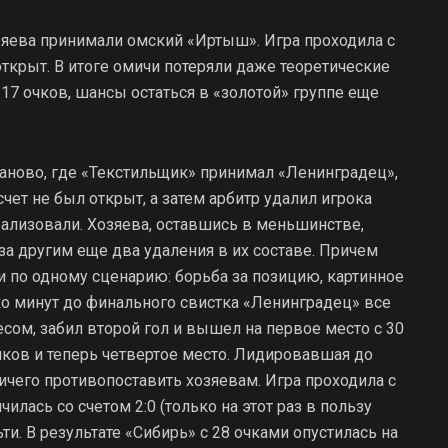
озяева принимали омский «Иртыш». Игра проходила с
открыт. В итоге омичи потеряли даже теоретические
 17 очков, шансы остаться в «золотой» группе еще
аново, где «Текстильщик» принимал «Ленинградец»,
счет не был открыт, а затем арбитр удалил игрока
реализовали. Хозяева, оставшись в меньшинстве,
за другим еще два удаления в их составе. Причем
и по одному сценарию: борьба за позицию, картинное
ько минут до финального свистка «Ленинградец» все
ом, забил второй гол и вышел на первое место с 30
чков и теперь четвертое место. Лидировавшая до
ничего противопоставить хозяевам. Игра проходила с
ась со счетом 2:0 (только на этот раз в пользу
ьти. В результате «Сибирь» с 28 очками опустилась на