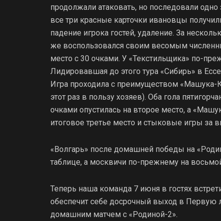
продолжали атаковать, но последовали одно 
все три красные карточки ивановцы получил
падение игрока гостей, удаление. За нескол
же воспользовался своим весомым численны
место с 30 очками. У «Текстильщика» по-преж
Лидировавшая до этого тура «Сибирь» в Ессе
Игра проходила с преимуществом «Машука-КМ
этот раз в пользу хозяев). Оба гола пятигорча
очками опустилась на второе место, а «Маш
итоговое третье место и стыковые игры за в
«Волгарь» после домашней победы на «Родин
таблице, а москвичи по-прежнему на восьмой 
Теперь наша команда 7 июня в гостях встрет
обеспечит себе досрочный выход в Первую л
домашним матчем с «Родиной-2».