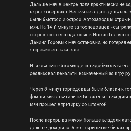
Дальше мяч в центре поля практически не з
ворот соперника. Нельзя не отдать должное х
были быстрее и острее. Автозаводцы стремил
мяч. На 14-й минуте за торпедовцев «сыграла
скоростного выпада хозяев Ишхан Гелоян не
Даниил Горовых мяч остановил, но потерял е
отправил его в ворота.
И снова нашей команде понадобилось всего п
реализовал пенальти, назначенный за игру р
Через 8 минут торпедовцы были близки к то
фланга мяч откатили на Борисенко, находивш
мяч прошел впритирку со штангой.
После перерыва мячом больше владели авто
дело не доходило. А вот «крылатые быки» пр