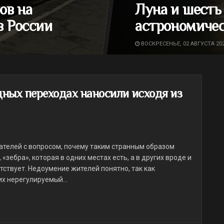
ов на
Луна и шесть
в России
астрономичес
ВОСКРЕСЕНЬЕ, 02 АВГУСТА 202
ных переходах наносили исходя из
тателей с вопросом, почему таким странным образом
«зебра», которая в одних местах есть, а в других вроде и
тствует. Недоумение жителей понятно, так как
х нерегулируемый...