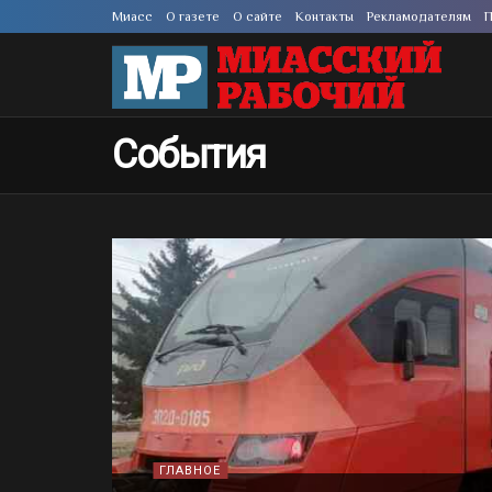
Миасс
О газете
О сайте
Контакты
Рекламодателям
П
События
ГЛАВНОЕ