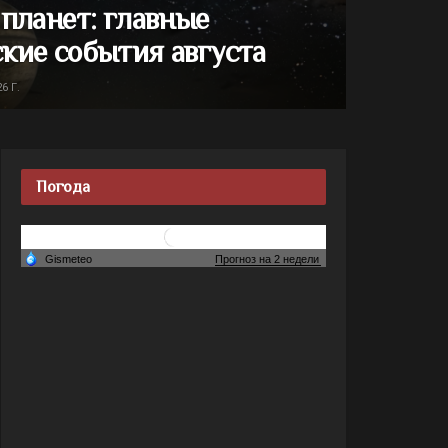
 планет: главные
кие события августа
6 Г.
Погода