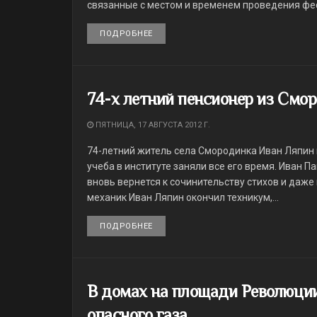
связанные с местом и временем проведения фест
ПОДРОБНЕЕ
DETAILS
74-х летний пенсионер из Смор
ПЯТНИЦА, 17 АВГУСТА 2012 Г.
74-летний житель села Смородинка Иван Ляпин в 
учеба в институте заняли все его время. Иван П
вновь вернется к сочинительству стихов и даже 
механик Иван Ляпин окончил техникум,...
ПОДРОБНЕЕ
DETAILS
В домах на площади Революци
опасного газа