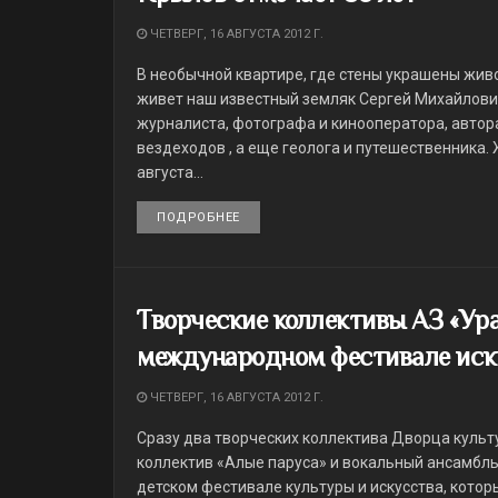
ЧЕТВЕРГ, 16 АВГУСТА 2012 Г.
В необычной квартире, где стены украшены жи
живет наш известный земляк Сергей Михайлович
журналиста, фотографа и кинооператора, авто
вездеходов , а еще геолога и путешественника.
августа...
ПОДРОБНЕЕ
DETAILS
Творческие коллективы АЗ «Ура
международном фестивале иск
ЧЕТВЕРГ, 16 АВГУСТА 2012 Г.
Сразу два творческих коллектива Дворца куль
коллектив «Алые паруса» и вокальный ансамбл
детском фестивале культуры и искусства, кото