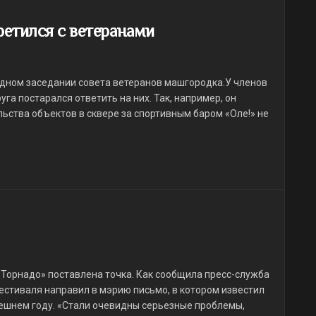
ретился с ветеранами
едном заседании совета ветеранов машгородка.У членов
уга постарался ответить на них. Так, например, он
ьства объектов в сквере за спортивным баром «Оле!» не
«Торнадо» поставлена точка. Как сообщила пресс-служба
естиваля направил в мэрию письмо, в котором известил
ешнем году. «Стали очевидны серьезные проблемы,