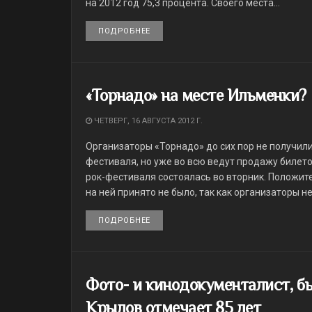
на 2012 год 75,3 процента. Своего места...
ПОДРОБНЕЕ
DETAILS
«Торнадо» на месте Ильменки?
ЧЕТВЕРГ, 16 АВГУСТА 2012 Г.
Организаторы «Торнадо» до сих пор не получил
фестиваля, но уже во всю ведут продажу биле
рок-фестиваля состоялась во вторник. Положи
на ней принято не было, так как организаторы н
ПОДРОБНЕЕ
DETAILS
Фото- и кинодокументалист, б
Крылов отмечает 85 лет