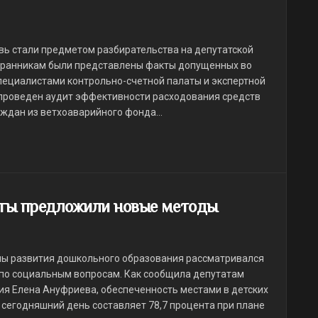
ь стали предметом разбирательства на депутатской
збранникам были представлены факты допущенных во
пециалистами контрольно-счетной палаты и экспертной
 проведен аудит эффективности расходования средств
ждан из ветхоаварийного фонда...
аты предложили новые методы
мы развития дошкольного образования рассматривался
 по социальным вопросам. Как сообщила депутатам
ия Елена Ануфриева, обеспеченность местами в детских
сегодняшний день составляет 78,7 процента при плане