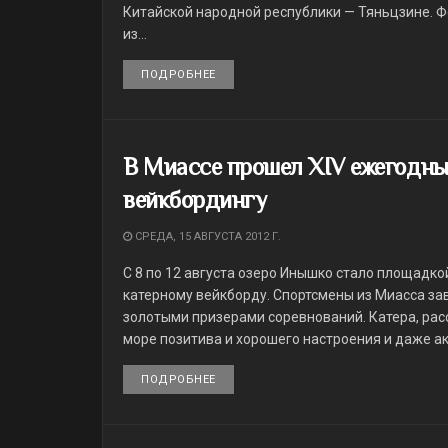
Китайской народной республики — Тяньцзине. Ф
из...
ПОДРОБНЕЕ
DETAILS
В Миассе прошел XIV ежегодны
вейкбордингу
СРЕДА, 15 АВГУСТА 2012 Г.
С 8 по 12 августа озеро Инышко стало площадк
катерному вейкборду. Спортсмены из Миасса зав
золотыми призерами соревнований. Катера, рас
море позитива и хорошего настроения и даже аку
ПОДРОБНЕЕ
DETAILS