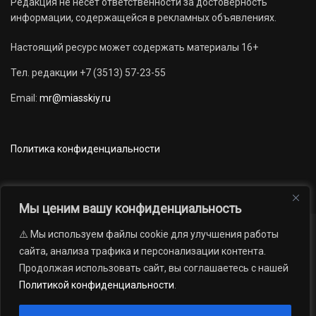
Редакция не несет ответственности за достоверность
информации, содержащейся в рекламных объявлениях.
Настоящий ресурс может содержать материалы 16+
Тел. редакции +7 (3513) 57-23-55
Email:
mr@miasskiy.ru
Политика конфиденциальности
Мы ценим вашу конфиденциальность
⚠️ Мы используем файлы cookie для улучшения работы
Новости
Наши проекты
Официально
сайта, анализа трафика и персонализации контента.
АРХИВ
16+
Продолжая использовать сайт, вы соглашаетесь с нашей
© 2012 — 2026. Автономная некоммерческая организация «Редакция
Политикой конфиденциальности
.
газеты «Миасский рабочий»; Областное государственное учреждение
«Издательский дом «Губерния». Все права защищены.