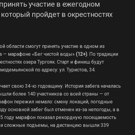
 принять участие в ежегодном
 который пройдет в окрестностях
кой области смогут принять участие в одном из
на — марафоне «Бег чистой воды»
(12+)
. По традиции
стностях озера Тургояк. Старт и финиш будут
одемьянской по адресу: ул. Туристов, 34.
чает свою 34-ю годовщину. История забега началась
вышли более 140 участников со всей страны — от
рафон пережил немало: смену локаций, погодные
ду основной забег был отменен из-за непогоды, а в
025 году марафон показал рекордную посещаемость
зь и сложные подъемы, на дистанцию вышли 339