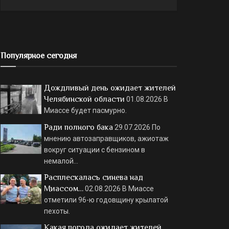
Популярное сегодня
Дождливый день ожидает жителей
Челябинской области
01.08.2026
В
Миассе будет пасмурно.
Ради полного бака
29.07.2026
По
мнению автозаправщиков, ажиотаж
вокруг ситуации с бензином в
немалой…
Расплескалась синева над
Миассом…
02.08.2026
В Миассе
отметили 96-ю годовщину крылатой
пехоты.
Какая погода ожидает жителей