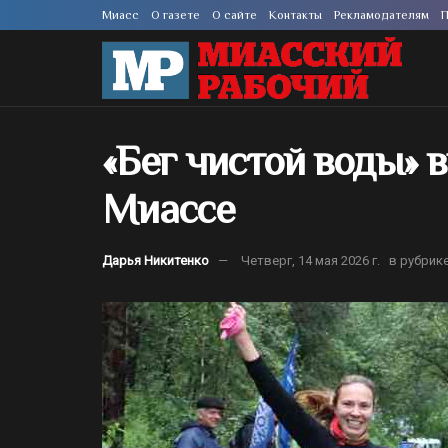
Миасс
О газете
О сайте
Контакты
Рекламодателям
П
«Бег чистой воды» в
Миассе
Дарья Никитенко
Четверг, 14 мая 2026 г.
в рубрик