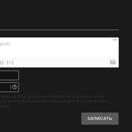
1500
{}
[+]
Имя*
Email.
Не
обязательно
ласие на сбор, хранение и обработку указанных мною
ии моего сообщения и ответа на него в соответствии с
ации.