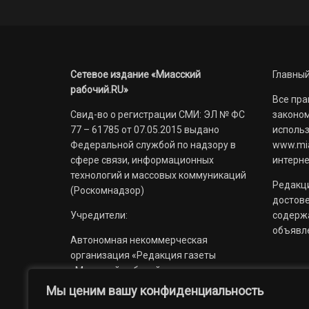
Сетевое издание «Миасский
Главный
рабочий.RU»
Все пра
Свид-во о регистрации СМИ: ЭЛ № ФС
законом
77 – 61785 от 07.05.2015 выдано
использ
Федеральной службой по надзору в
www.mia
сфере связи, информационных
интерне
технологий и массовых коммуникаций
Редакци
(Роскомнадзор)
достов
Учредители:
содерж
объявл
Автономная некоммерческая
организация «Редакция газеты
«Миасский рабочий»;
Мы ценим вашу конфиденциальность
Областное государственное