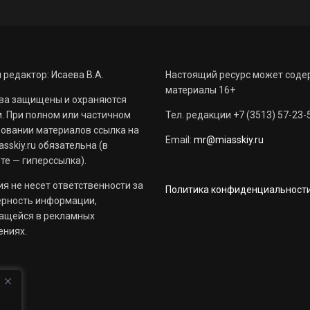
 редактор: Исаева В.А.
Настоящий ресурс может соде
материалы 16+
ва защищены и охраняются
. При полном или частичном
Тел. редакции +7 (3513) 57-23-
овании материалов ссылка на
Email:
mr@miasskiy.ru
sskiy.ru обязательна (в
те — гиперссылка).
я не несет ответственности за
Политика конфиденциальност
ерность информации,
ащейся в рекламных
ениях.