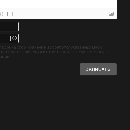
{}
[+]
Имя*
Email.
Не
обязательно
ласие на сбор, хранение и обработку указанных мною
ии моего сообщения и ответа на него в соответствии с
ации.