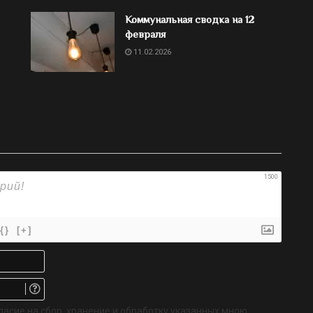
Коммунальная сводка на 12
февраля
11.02.2026
1500
{}
[+]
Имя*
Email.
Не
обязательно
ласие на сбор, хранение и обработку указанных мною