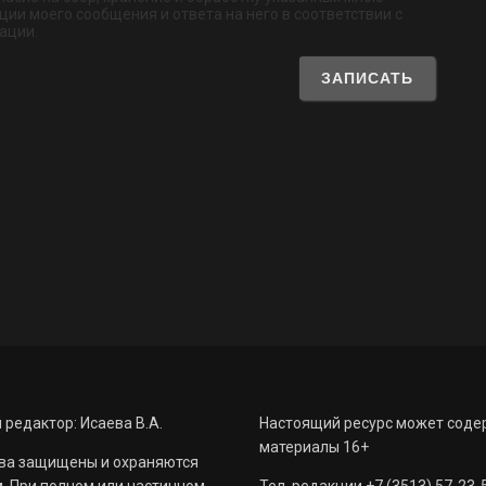
ии моего сообщения и ответа на него в соответствии с
ации.
 редактор: Исаева В.А.
Настоящий ресурс может соде
материалы 16+
ва защищены и охраняются
. При полном или частичном
Тел. редакции +7 (3513) 57-23-