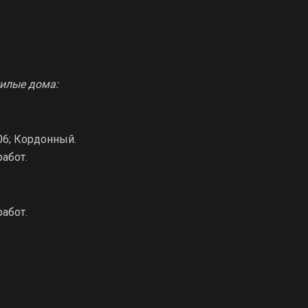
жилые дома:
106; Кордонный.
абот.
абот.