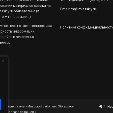
овании материалов ссылка на
Email:
mr@miasskiy.ru
sskiy.ru обязательна (в
те — гиперссылка).
я не несет ответственности за
Политика конфиденциальност
ерность информации,
ащейся в рекламных
ениях.
й
«Редакция газеты «Миасский рабочий»; Областное
Но
я». Все права защищены.