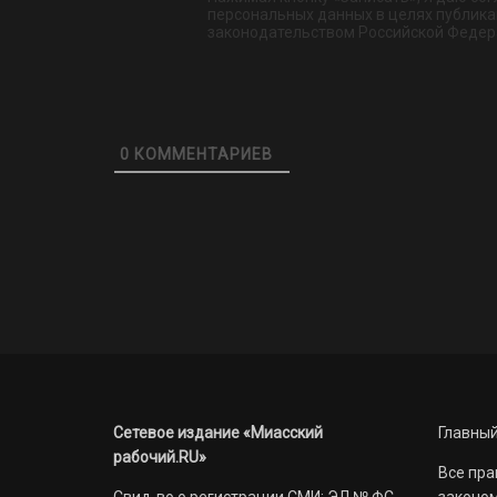
персональных данных в целях публикац
законодательством Российской Федер
0
КОММЕНТАРИЕВ
Сетевое издание «Миасский
Главный
рабочий.RU»
Все пра
Свид-во о регистрации СМИ: ЭЛ № ФС
законом