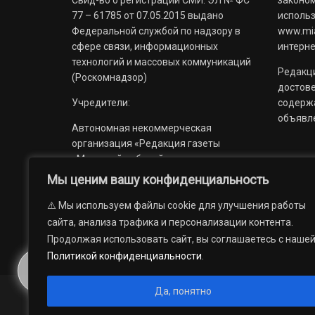
77 – 61785 от 07.05.2015 выдано
использ
Федеральной службой по надзору в
www.mia
сфере связи, информационных
интерне
технологий и массовых коммуникаций
Редакци
(Роскомнадзор)
достов
Учредители:
содерж
объявл
Автономная некоммерческая
организация «Редакция газеты
«Миасский рабочий»;
Мы ценим вашу конфиденциальность
Областное государственное
учреждение «Издательский дом
⚠️ Мы используем файлы cookie для улучшения работы
«Губерния».
сайта, анализа трафика и персонализации контента.
Продолжая использовать сайт, вы соглашаетесь с наше
Политикой конфиденциальности
.
Да, понятно
© 2012 — 2026. Автономная некоммерческая организация 
государственное учреждение «Издательский дом «Губерни