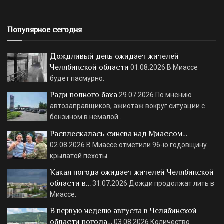
Популярное сегодня
Дождливый день ожидает жителей
Челябинской области
01.08.2026
В Миассе
будет пасмурно.
Ради полного бака
29.07.2026
По мнению
автозаправщиков, ажиотаж вокруг ситуации с
бензином в немалой…
Расплескалась синева над Миассом…
02.08.2026
В Миассе отметили 96-ю годовщину
крылатой пехоты.
Какая погода ожидает жителей Челябинской
области в…
31.07.2026
Дожди продолжат лить в
Миассе.
В первую неделю августа в Челябинской
области погода…
03.08.2026
Количество