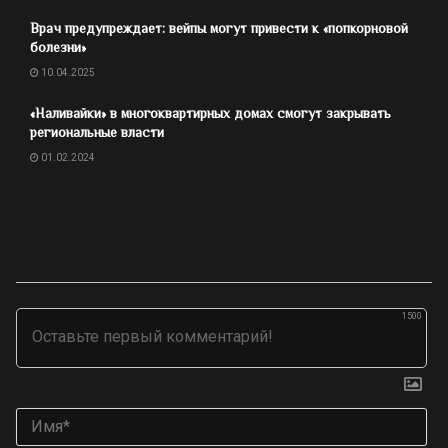
Врач предупреждает: вейпы могут привести к «попкорновой
болезни»
10.04.2025
«Наливайки» в многоквартирных домах смогут закрывать
региональные власти
01.02.2024
1500
Им