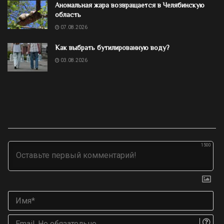
Аномальная жара возвращается в Челябинскую
область
07.08.2026
Как выбрать бутилированную воду?
03.08.2026
1500
Им
Ema