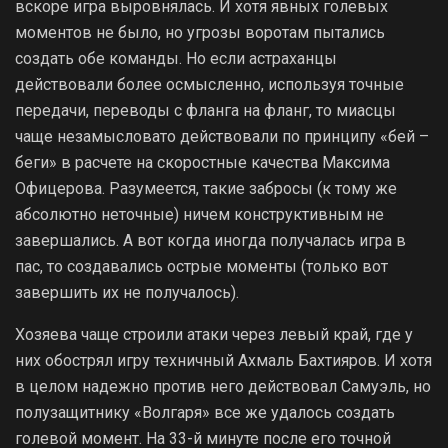
вскоре игра выровнялась. И хотя явных голевых
моментов не было, но угрозы воротам пытались
создать обе команды. Но если астраханцы
действовали более осмысленно, используя точные
передачи, переводы с фланга на фланг, то миасцы
чаще незамысловато действовали по принципу «бей –
беги» в расчете на скоростные качества Максима
Офицерова. Разумеется, такие забросы (к тому же
абсолютно неточные) ничем конструктивным не
завершались. А вот когда иногда получалась игра в
пас, то создавались острые моменты (только вот
завершить их не получалось).
Хозяева чаще строили атаки через левый край, где у
них обострял игру техничный Ахмаль Бахтияров. И хотя
в целом надежно против него действовал Самуэль, но
полузащитнику «Волгаря» все же удалось создать
голевой момент. На 33-й минуте после его точной