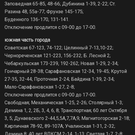
Заповедная 65-85, 48-66; Дубинина 1-39, 2-22; Ст.
Разина 48, 55а-77; Фрунзе 145-175;
Буденного 136-170, 131-141.
Отключение продлится с 09-00 до 17-00.
южная часть города
Советская 67-123, 74-122; Целинный 7-13,10-22;
Чернореченская 121-223, 156-232; Б. Лесной 2;
Чебаркульская 173-239, 192-262; Новая 1-29, 2-34;
Гончарный 28-38; Сарафановская 12-34, 19-45; Крутой
27-35, 32-44; Проточная 2-24; Байдина 1-39, 2-34;
Мало-Сарафановская 1-27, 2-8;
Отключение продлится с 09-00 до 17-00.
Свободная; Механическая 1-25, 2-26; Столярный 1-3;
Демина 1, 2, 2Б, 3, 4, 6, 8; Транспортная; 60 лет Октября
3, 5; Дунаевского 2-44,5,5А,7,7А,9; Магнитогорская 2-18;
Кирпичная 78-92, 89-107А; Учалинская 1-31, 2-32;
Демина 8; 40 лет ВЛКСМ 2-14, 1-13; Светлая 1-7, 2-8;