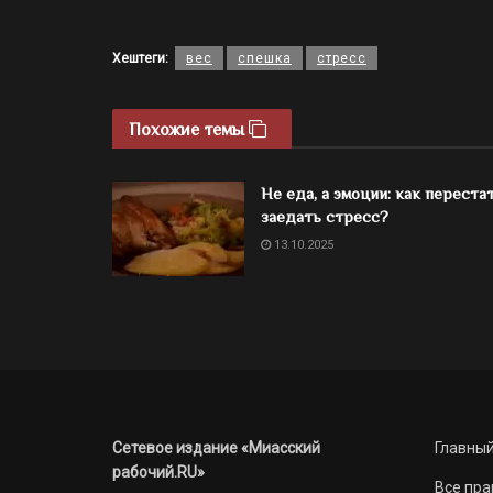
Хештеги:
вес
спешка
стресс
Похожие темы
Не еда, а эмоции: как переста
заедать стресс?
13.10.2025
Сетевое издание «Миасский
Главный
рабочий.RU»
Все пра