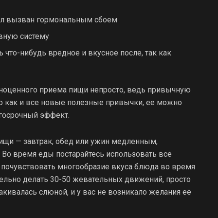
был вызван гормональным сбоем
вную систему
ь что-нибудь вредное и вкусное после, так как
лноценного приема пищи непросто, ведь привычную
Но как и все новые полезные привычки, ее можно
лгосрочный эффект.
пищи — завтрак, обед или ужин медленным,
Во время еды постарайтесь использовать все
х, почувствовать многообразие вкуса блюда во время
ельно делать 30-50 жевательных движений, просто
акивалась слюной, и у вас не возникало желания её