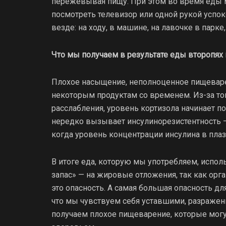
пережевывая пищу. При этом во время еды 
посмотреть телевизор или одной рукой успок
везде: на ходу, в машине, на лавочке в парке
Что мы получаем в результате еды второпях
Плохое насыщение, неполноценное пищеварен
некоторым продуктам со временем. Из-за тог
расслабления, уровень кортизола начинает по
нередко вызывает инсулинорезистентность —
когда уровень концентрации инсулина в пла
В итоге еда, которую мы употребляем, исполь
запас» — на жировые отложения, так как орган
это опасность. А самая большая опасность дл
что мы чувствуем себя уставшими, разражен
получаем плохое пищеварение, которые могу