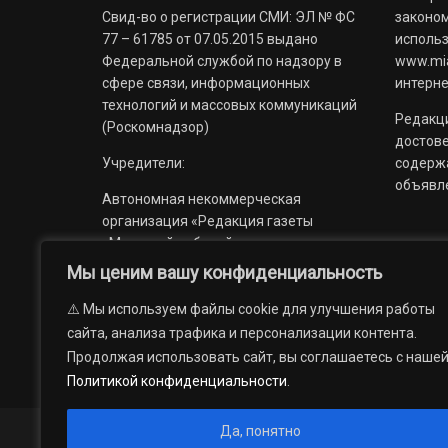
Свид-во о регистрации СМИ: ЭЛ № ФС
законом
77 – 61785 от 07.05.2015 выдано
использ
Федеральной службой по надзору в
www.mia
сфере связи, информационных
интерне
технологий и массовых коммуникаций
Редакци
(Роскомнадзор)
достов
Учредители:
содерж
объявл
Автономная некоммерческая
организация «Редакция газеты
«Миасский рабочий»;
Мы ценим вашу конфиденциальность
Областное государственное
учреждение «Издательский дом
⚠️ Мы используем файлы cookie для улучшения работы
«Губерния».
сайта, анализа трафика и персонализации контента.
Продолжая использовать сайт, вы соглашаетесь с наше
Политикой конфиденциальности
.
Да, понятно
© 2012 — 2026. Автономная некоммерческая организация 