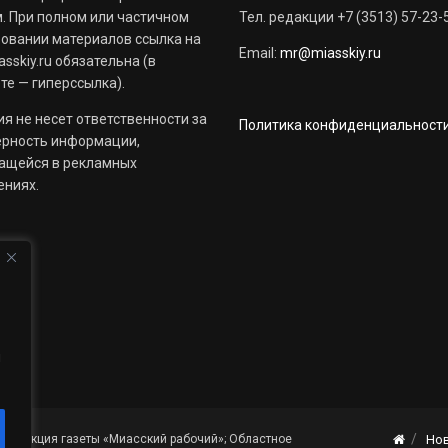
. При полном или частичном
Тел. редакции +7 (3513) 57-23-
овании материалов ссылка на
Email:
mr@miasskiy.ru
sskiy.ru обязательна (в
те — гиперссылка).
я не несет ответственности за
Политика конфиденциальност
ерность информации,
ащейся в рекламных
ениях.
й
«Редакция газеты «Миасский рабочий»; Областное
Но