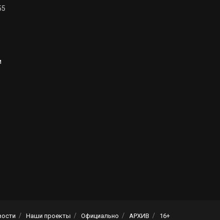
55
и
вости
Наши проекты
Официально
АРХИВ
16+