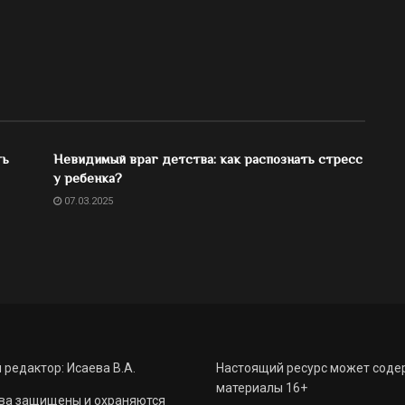
ть
Невидимый враг детства: как распознать стресс
у ребенка?
07.03.2025
 редактор: Исаева В.А.
Настоящий ресурс может соде
материалы 16+
ва защищены и охраняются