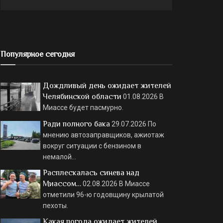
Популярное сегодня
Дождливый день ожидает жителей
Челябинской области
01.08.2026
В
Миассе будет пасмурно.
Ради полного бака
29.07.2026
По
мнению автозаправщиков, ажиотаж
вокруг ситуации с бензином в
немалой…
Расплескалась синева над
Миассом…
02.08.2026
В Миассе
отметили 96-ю годовщину крылатой
пехоты.
Какая погода ожидает жителей