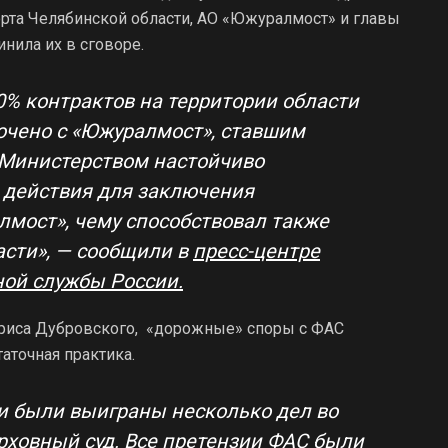
орта Челябинской области, АО «Южуралмост» и главы
нила их в сговоре.
90% контрактов на территории области
лючено с «Южуралмост», ставшим
 Министерством настойчиво
 действия для заключения
лмост», чему способствовал также
асти», — сообщили в
пресс-центре
ой службы России.
ориса Дубровского, «дорожные» споры с ФАС
аточная практика.
ми были выиграны несколько дел во
рховный суд. Все претензии ФАС были