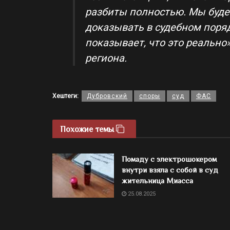
разбиты полностью. Мы буде
доказывать в судебном поряд
показывает, что это реально
региона.
Хештеги:
Дубровский
споры
суд
ФАС
Похожие темы
Помаду с электрошокером
внутри взяла с собой в суд
жительница Миасса
25.08.2025