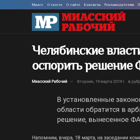
Миасс
О газете
О сайте
Контакты
Рекламодателям
П
Челябинские власт
оспорить решение 
Миасский Рабочий
Вторник, 19 марта 2019 г.
в руб
В установленные законо
области обратится в ар
решение, вынесенное ФА
Напомним, вчера, 18 марта, на заседании к