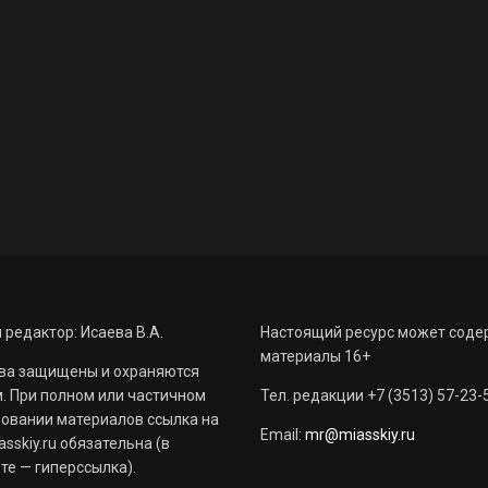
 редактор: Исаева В.А.
Настоящий ресурс может соде
материалы 16+
ва защищены и охраняются
. При полном или частичном
Тел. редакции +7 (3513) 57-23-
овании материалов ссылка на
Email:
mr@miasskiy.ru
sskiy.ru обязательна (в
те — гиперссылка).