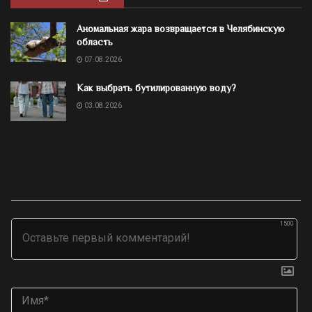
Аномальная жара возвращается в Челябинскую
область
07.08.2026
Как выбрать бутилированную воду?
03.08.2026
1500
Им