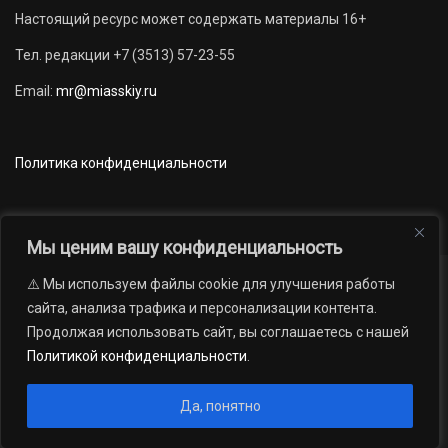
Настоящий ресурс может содержать материалы 16+
Тел. редакции +7 (3513) 57-23-55
Email:
mr@miasskiy.ru
Политика конфиденциальности
Мы ценим вашу конфиденциальность
⚠️ Мы используем файлы cookie для улучшения работы
Новости
Наши проекты
Официально
сайта, анализа трафика и персонализации контента.
АРХИВ
16+
Продолжая использовать сайт, вы соглашаетесь с нашей
© 2012 — 2026. Автономная некоммерческая организация «Редакция
Политикой конфиденциальности
.
газеты «Миасский рабочий»; Областное государственное учреждение
«Издательский дом «Губерния». Все права защищены.
Да, понятно
Производство сайта:
Андрей Петрович Попов
, 1988 — 2026