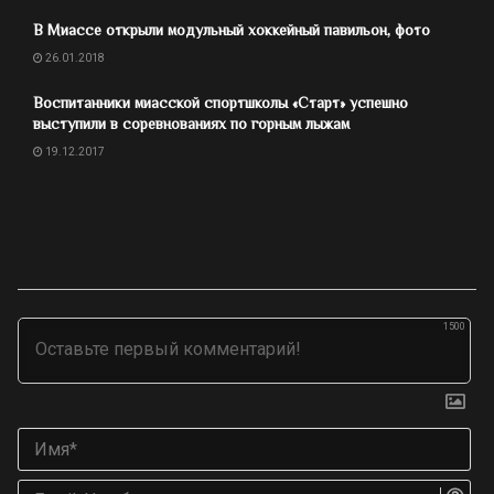
В Миассе открыли модульный хоккейный павильон, фото
26.01.2018
Воспитанники миасской спортшколы «Старт» успешно
выступили в соревнованиях по горным лыжам
19.12.2017
1500
Им
Ema