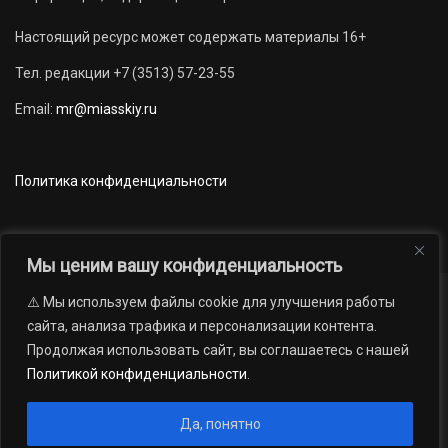
Настоящий ресурс может содержать материалы 16+
Тел. редакции +7 (3513) 57-23-55
Email:
mr@miasskiy.ru
Политика конфиденциальности
Мы ценим вашу конфиденциальность
⚠️ Мы используем файлы cookie для улучшения работы
Новости
Наши проекты
Официально
сайта, анализа трафика и персонализации контента.
АРХИВ
16+
Продолжая использовать сайт, вы соглашаетесь с нашей
© 2012 — 2026. Автономная некоммерческая организация «Редакция
Политикой конфиденциальности
.
газеты «Миасский рабочий»; Областное государственное учреждение
«Издательский дом «Губерния». Все права защищены.
Да, понятно
Производство сайта:
Андрей Петрович Попов
, 1988 — 2026