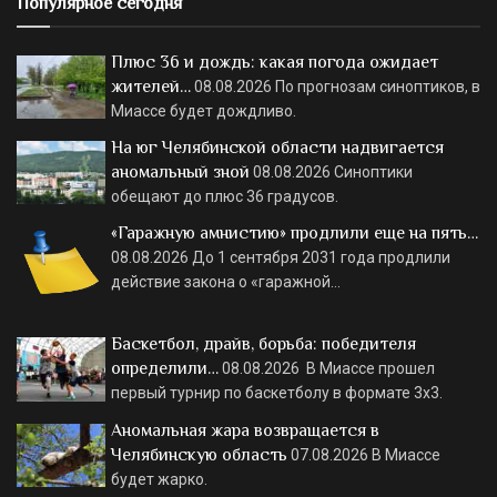
Популярное сегодня
Плюс 36 и дождь: какая погода ожидает
жителей…
08.08.2026
По прогнозам синоптиков, в
Миассе будет дождливо.
На юг Челябинской области надвигается
аномальный зной
08.08.2026
Синоптики
обещают до плюс 36 градусов.
«Гаражную амнистию» продлили еще на пять…
08.08.2026
До 1 сентября 2031 года продлили
действие закона о «гаражной…
Баскетбол, драйв, борьба: победителя
определили…
08.08.2026
В Миассе прошел
первый турнир по баскетболу в формате 3х3.
Аномальная жара возвращается в
Челябинскую область
07.08.2026
В Миассе
будет жарко.