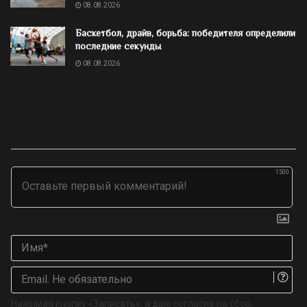
08.08.2026
Баскетбол, драйв, борьба: победителя определили
последние секунды
08.08.2026
1500
Им
Ema
Не
об
Нажимая кнопку «Записать», я даю согласие на сбор,