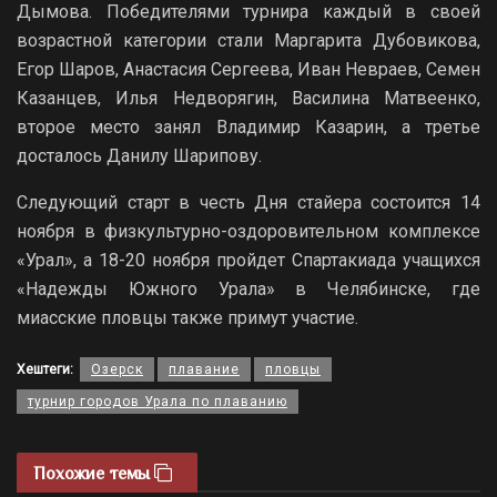
Дымова. Победителями турнира каждый в своей
возрастной категории стали Маргарита Дубовикова,
Егор Шаров, Анастасия Сергеева, Иван Невраев, Семен
Казанцев, Илья Недворягин, Василина Матвеенко,
второе место занял Владимир Казарин, а третье
досталось Данилу Шарипову.
Следующий старт в честь Дня стайера состоится 14
ноября в физкультурно-оздоровительном комплексе
«Урал», а 18-20 ноября пройдет Спартакиада учащихся
«Надежды Южного Урала» в Челябинске, где
миасские пловцы также примут участие.
Хештеги:
Озерск
плавание
пловцы
турнир городов Урала по плаванию
Похожие темы