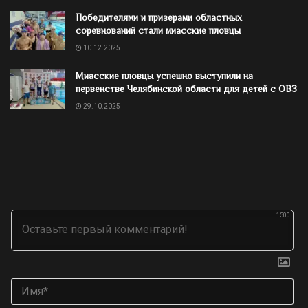
Победителями и призерами областных
соревнований стали миасские пловцы
10.12.2025
Миасские пловцы успешно выступили на
первенстве Челябинской области для детей с ОВЗ
29.10.2025
1500
Им