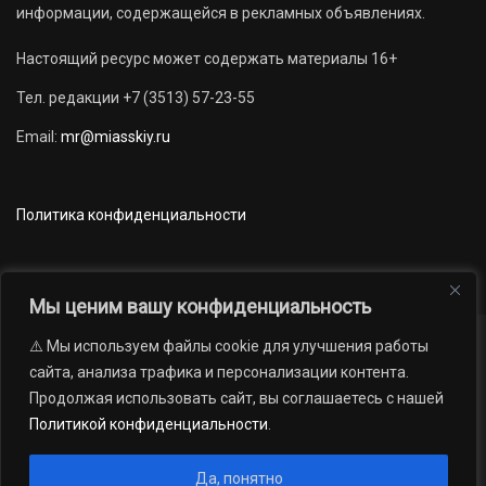
информации, содержащейся в рекламных объявлениях.
Настоящий ресурс может содержать материалы 16+
Тел. редакции +7 (3513) 57-23-55
Email:
mr@miasskiy.ru
Политика конфиденциальности
Мы ценим вашу конфиденциальность
⚠️ Мы используем файлы cookie для улучшения работы
Новости
Наши проекты
Официально
сайта, анализа трафика и персонализации контента.
АРХИВ
16+
Продолжая использовать сайт, вы соглашаетесь с нашей
© 2012 — 2026. Автономная некоммерческая организация «Редакция
Политикой конфиденциальности
.
газеты «Миасский рабочий»; Областное государственное учреждение
«Издательский дом «Губерния». Все права защищены.
Да, понятно
Производство сайта:
Андрей Петрович Попов
, 1988 — 2026