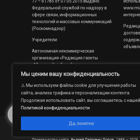
77 – 61785 от 07.05.2015 выдано
использ
Федеральной службой по надзору в
www.mia
сфере связи, информационных
интерне
технологий и массовых коммуникаций
Редакци
(Роскомнадзор)
достов
Учредители:
содерж
объявл
Автономная некоммерческая
организация «Редакция газеты
«Миасский рабочий»;
Мы ценим вашу конфиденциальность
Областное государственное
учреждение «Издательский дом
⚠️ Мы используем файлы cookie для улучшения работы
«Губерния».
сайта, анализа трафика и персонализации контента.
Продолжая использовать сайт, вы соглашаетесь с наше
Политикой конфиденциальности
.
Да, понятно
© 2012 — 2026. Автономная некоммерческая организация 
государственное учреждение «Издательский дом «Губерни
Производство сайта:
Андрей Петрович Попов
, 1988 — 2026