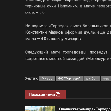
турнирные очки. Напомним, в матче первог
счетом 5:0.
Не подвело «Торпедо» своих болельщиков 
Константин Марков
оформил дубль, еще дв
матча —
4:0 в пользу миасцев
.
Следующий матч торпедовцы проведут 
встретятся с местной командой «Металлург»
Хештеги:
Миасс
ФК "Торпедо"
футбол
чем
Похожие темы
Юношеская команда «Торпедо