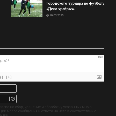
городского турнира по футболу
«Дело храбрых»
10.03.2025
1500
{}
[+]
Имя*
Email.
Не
обязательно
ласие на сбор, хранение и обработку указанных мною
ии моего сообщения и ответа на него в соответствии с
ации.