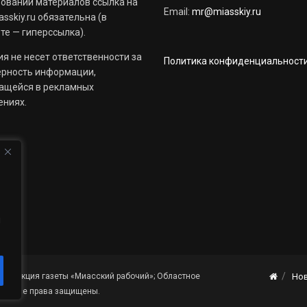
овании материалов ссылка на
Email:
mr@miasskiy.ru
sskiy.ru обязательна (в
те — гиперссылка).
я не несет ответственности за
Политика конфиденциальност
ерность информации,
ащейся в рекламных
ениях.
й
«Редакция газеты «Миасский рабочий»; Областное
Но
я». Все права защищены.