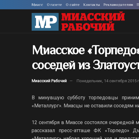
Миасс
О газете
О сайте
Контакты
Рекламодателям
П
Миасское «Торпедо
соседей из Златоус
Миасский Рабочий
Понедельник, 14 сентября 2015 г
В минувшую субботу торпедовцы принима
«Металлург». Миасцы не оставили соседям н
12 сентября в Миассе состоялся очередной м
рассказал пресс-атташе ФК «Торпедо» Д
«Металлург» набрал хороший ход и предста