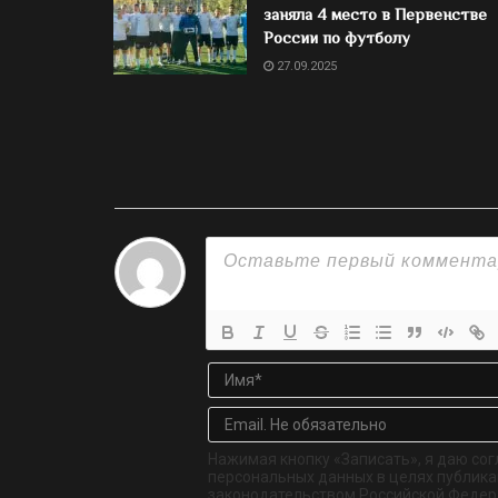
заняла 4 место в Первенстве
России по футболу
27.09.2025
Нажимая кнопку «Записать», я даю сог
персональных данных в целях публикац
законодательством Российской Федер