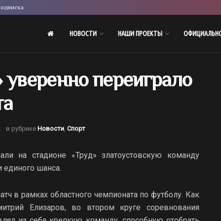
одписка
НОВОСТИ
НАШИ ПРОЕКТЫ
ОФИЦИАЛЬН
» уверенно переиграло
та
.
в рубрике
Новости
,
Спорт
ли на стадионе «Труд» златоустовскую команду
и единого шанса.
атч в рамках областного чемпионата по футболу. Как
митрий Елизаров, во втором круге соревнования
влял из себя крепкую команду, способную отобрать