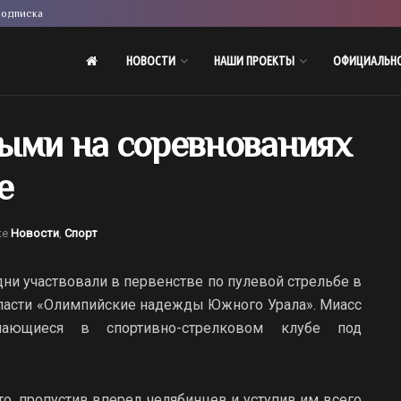
одписка
НОВОСТИ
НАШИ ПРОЕКТЫ
ОФИЦИАЛЬН
ыми на соревнованиях
е
ке
Новости
,
Спорт
ни участвовали в первенстве по пулевой стрельбе в
бласти «Олимпийские надежды Южного Урала». Миасс
мающиеся в спортивно-стрелковом клубе под
то, пропустив вперед челябинцев и уступив им всего