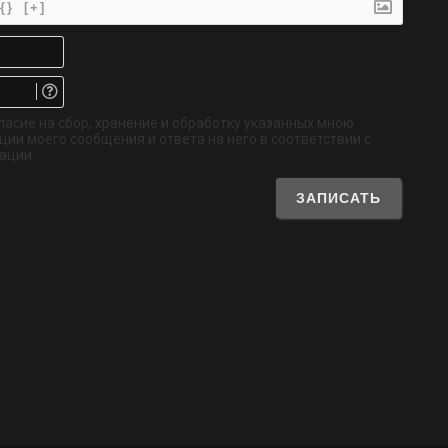
{}
[+]
Имя*
Email.
Не
обязательно
ласие на сбор, хранение и обработку указанных мною
ии моего сообщения и ответа на него в соответствии с
ации.