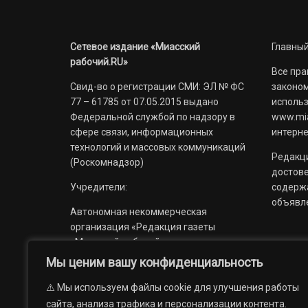
Сетевое издание «Миасский
Главный
рабочий.RU»
Все пра
Свид-во о регистрации СМИ: ЭЛ № ФС
законом
77 – 61785 от 07.05.2015 выдано
использ
Федеральной службой по надзору в
www.mia
сфере связи, информационных
интерне
технологий и массовых коммуникаций
Редакци
(Роскомнадзор)
достов
Учредители:
содерж
объявл
Автономная некоммерческая
организация «Редакция газеты
«Миасский рабочий»;
Мы ценим вашу конфиденциальность
Областное государственное
учреждение «Издательский дом
⚠️ Мы используем файлы cookie для улучшения работы
«Губерния».
сайта, анализа трафика и персонализации контента.