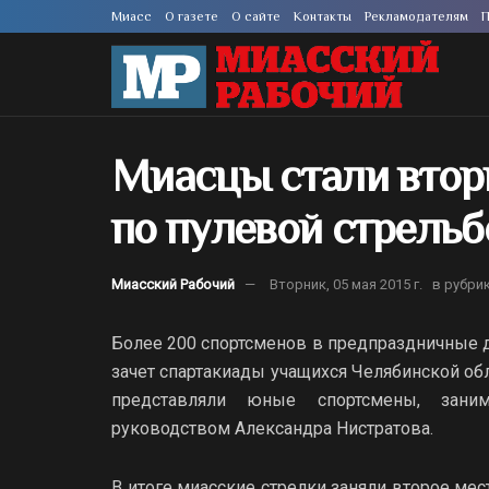
Миасс
О газете
О сайте
Контакты
Рекламодателям
П
Миасцы стали втор
по пулевой стрельб
Миасский Рабочий
Вторник, 05 мая 2015 г.
в рубри
Более 200 спортсменов в предпраздничные д
зачет спартакиады учащихся Челябинской о
представляли юные спортсмены, зани
руководством Александра Нистратова.
В итоге миасские стрелки заняли второе мес