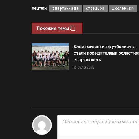
Хештеги:
спартакиада
стрельба
школьники
Похожие темы
Юные миасские футболисты
стали победителями областно
спартакиады
05.10.2025