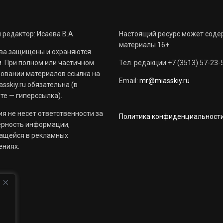
 редактор: Исаева В.А.
Настоящий ресурс может соде
материалы 16+
ва защищены и охраняются
. При полном или частичном
Тел. редакции +7 (3513) 57-23-
овании материалов ссылка на
Email:
mr@miasskiy.ru
sskiy.ru обязательна (в
те — гиперссылка).
я не несет ответственности за
Политика конфиденциальност
ерность информации,
ащейся в рекламных
ениях.