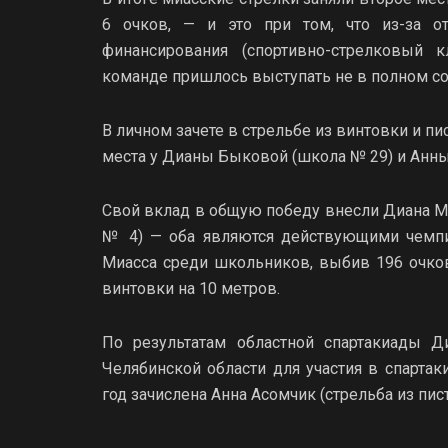
6 очков, — и это при том, что из-за от
финансирования (спортивно-стрелковый 
команде пришлось выступать не в полном со
В личном зачете в стрельбе из винтовки и п
места у Дианы Быковой (школа № 29) и Анны
Свой вклад в общую победу внесли Диана М
№ 4) — оба являются действующими чемпио
Миасса среди школьников, выбив 196 очко
винтовки на 10 метров.
По результатам областной спартакиады 
Челябинской области для участия в спарта
год зачислена Анна Асомчик (стрельба из пист