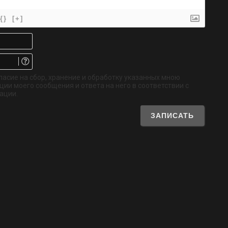
{}
[+]
Имя*
Email.
Не
обязательно
ласие на сбор, хранение и обработку указанных мною
ии моего сообщения и ответа на него в соответствии с
ации.