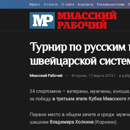
Миасс
О газете
О сайте
Контакты
Рекламодателям
П
Турнир по русским
швейцарской систем
Миасский Рабочий
Вторник, 17 марта 2015 г.
в руб
34 спортсмена — ветераны, мужчины, юноши
за победу
в третьем этапе Кубка Миасского 
Первое место в общем зачете и среди мужчин
шашкам
Владимира Холкина
(Коркино).