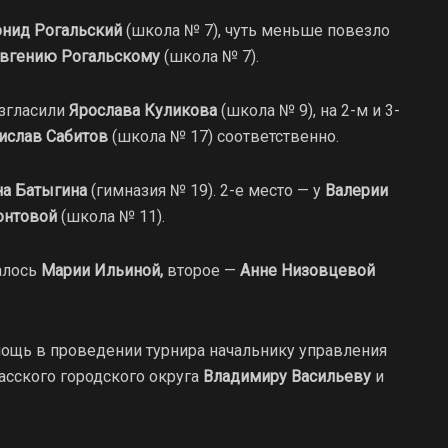
нид Рогальский
(школа № 7), чуть меньше повезло
вгению Рогальскому
(школа № 7).
згласили
Ярослава Куликова
(школа № 9), на 2-м и 3-
ислав Сабитов
(школа № 17) соответственно.
на Батыгина
(гимназия № 19). 2-е место — у
Валерии
онтовой
(школа № 11).
алось
Марии Ильиной,
второе —
Анне Низовцевой
мощь в проведении турнира начальнику управления
иасского городского округа
Владимиру Васильеву
и