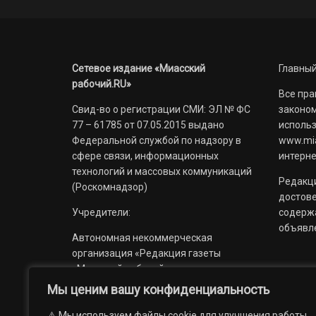
Сетевое издание «Миасский
Главный
рабочий.RU»
Все пра
Свид-во о регистрации СМИ: ЭЛ № ФС
законом
77 – 61785 от 07.05.2015 выдано
использ
Федеральной службой по надзору в
www.mia
сфере связи, информационных
интерне
технологий и массовых коммуникаций
Редакци
(Роскомнадзор)
достов
Учредители:
содерж
объявл
Автономная некоммерческая
организация «Редакция газеты
«Миасский рабочий»;
Мы ценим вашу конфиденциальность
Областное государственное
учреждение «Издательский дом
⚠️ Мы используем файлы cookie для улучшения работы