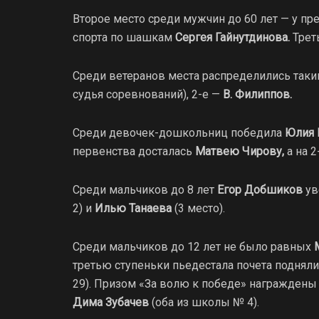
Второе место среди мужчин до 60 лет — у пр
спорта по шашкам
Сергея Гайнутдинова.
Трет
Среди ветеранов места распределились таки
судья соревнований), 2-е —
В. Филиппов.
Среди девочек-дошкольниц победила
Юлия 
первенства досталась
Матвею Чирову,
а на 2
Среди мальчиков до 8 лет
Егор Добшиков
ув
2) и
Илью Танаева
(3 место).
Среди мальчиков до 12 лет не было равных
М
третью ступеньки пьедестала почета подня
29). Призом «За волю к победе» награжден
Дима Зубачев
(оба из школы № 4).