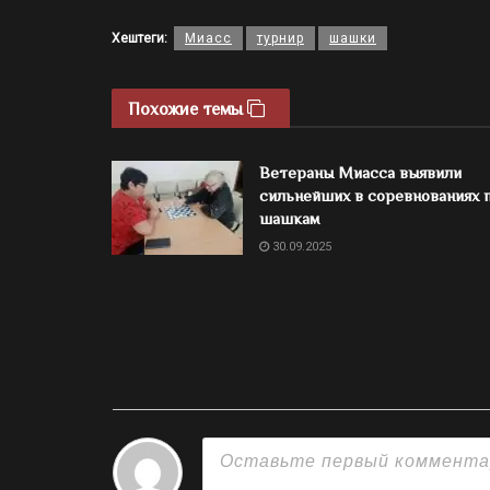
Хештеги:
Миасс
турнир
шашки
Похожие темы
Ветераны Миасса выявили
сильнейших в соревнованиях 
шашкам
30.09.2025