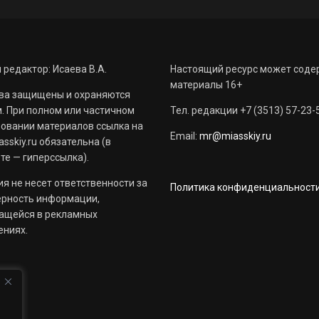
 редактор: Исаева В.А.
Настоящий ресурс может соде
материалы 16+
ва защищены и охраняются
. При полном или частичном
Тел. редакции +7 (3513) 57-23-
овании материалов ссылка на
Email:
mr@miasskiy.ru
sskiy.ru обязательна (в
те — гиперссылка).
я не несет ответственности за
Политика конфиденциальност
ерность информации,
ащейся в рекламных
ениях.