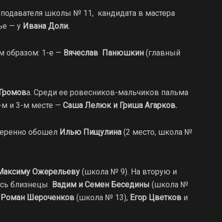
еподавателя школы № 11, кандидата в мастера
ье — у
Ивана Доли.
м образом: 1-е —
Вячеслав Панюшкин
(главный
Громов
а. Среди ее ровесников-мальчиков пальма
-м и 3-м месте —
Саша Лелюк и Гриша Агарков.
еренно обошел
Илью Пищулина
(2 место, школа №
аксиму Ожерельеву
(школа № 9). На вторую и
лись близнецы
Вадим и Семен Беседины
(школа №
ы
Роман Шероченков
(школа № 13),
Егор Цветков
и