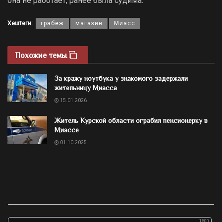
она не работает, ранее была судима.
Хештеги:
грабеж
магазин
Миасс
Похожие темы
За кражу ноутбука у знакомого задержали
жительницу Миасса
15.01.2026
Житель Курской области ограбил пенсионерку в
Миассе
01.10.2025
1500