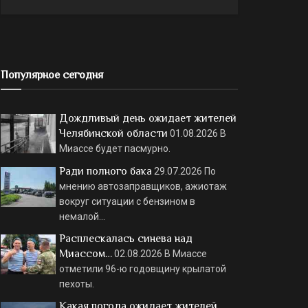
Популярное сегодня
Дождливый день ожидает жителей
Челябинской области
01.08.2026
В
Миассе будет пасмурно.
Ради полного бака
29.07.2026
По
мнению автозаправщиков, ажиотаж
вокруг ситуации с бензином в
немалой…
Расплескалась синева над
Миассом…
02.08.2026
В Миассе
отметили 96-ю годовщину крылатой
пехоты.
Какая погода ожидает жителей