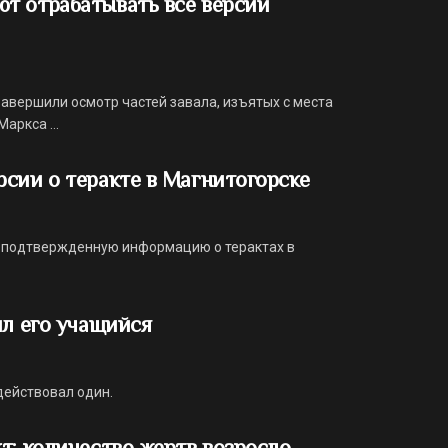
т отрабатывать все версии
авершили осмотр частей завала, изъятых с места
аркса ...
сии о теракте в Магнитогорске
неподтвержденную информацию о терактах в
ил его учащийся
действовал один.
т: количество жертв возросло