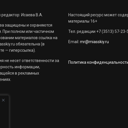
 редактор: Исаева В.А.
Настоящий ресурс может соде
материалы 16+
ва защищены и охраняются
. При полном или частичном
Тел. редакции +7 (3513) 57-23-
овании материалов ссылка на
Email:
mr@miasskiy.ru
sskiy.ru обязательна (в
те — гиперссылка).
я не несет ответственности за
Политика конфиденциальност
ерность информации,
ащейся в рекламных
ениях.