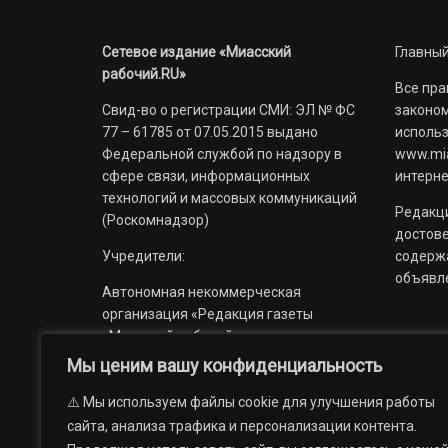
Сетевое издание «Миасский
Главный
рабочий.RU»
Все пра
Свид-во о регистрации СМИ: ЭЛ № ФС
законом
77 – 61785 от 07.05.2015 выдано
использ
Федеральной службой по надзору в
www.mia
сфере связи, информационных
интерне
технологий и массовых коммуникаций
Редакци
(Роскомнадзор)
достов
Учредители:
содерж
объявл
Автономная некоммерческая
организация «Редакция газеты
«Миасский рабочий»;
Мы ценим вашу конфиденциальность
Областное государственное
учреждение «Издательский дом
⚠️ Мы используем файлы cookie для улучшения работы
«Губерния».
сайта, анализа трафика и персонализации контента.