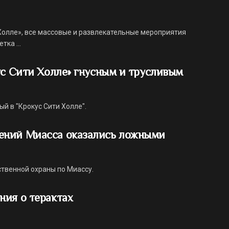
 Холле», все массовые и развлекательные мероприятия
ка ...
ус Сити Холле» гнусным и трусливым
й в "Крокус Сити Холле".
ений Миасса оказались ложными
твенной охраны по Миассу.
ния о терактах