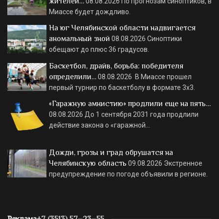
жителей…
08.08.2026
По прогнозам синоптиков, в
Миассе будет дождливо.
На юг Челябинской области надвигается
аномальный зной
08.08.2026
Синоптики
обещают до плюс 36 градусов.
Баскетбол, драйв, борьба: победителя
определили…
08.08.2026
В Миассе прошел
первый турнир по баскетболу в формате 3х3.
«Гаражную амнистию» продлили еще на пять…
08.08.2026
До 1 сентября 2031 года продлили
действие закона о «гаражной…
Дожди, грозы и град обрушатся на
Челябинскую область
09.08.2026
Экстренное
предупреждение по погоде объявили в регионе.