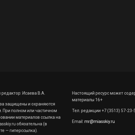
 редактор: Исаева В.А.
Настоящий ресурс может соде
материалы 16+
ва защищены и охраняются
. При полном или частичном
Тел. редакции +7 (3513) 57-23-
овании материалов ссылка на
Email:
mr@miasskiy.ru
sskiy.ru обязательна (в
те — гиперссылка).