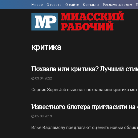
Миасс
О газете
О сайте
Контакты
Рекламодателям
П
критика
Похвала или критика? Лучший стим
03.04.2022
Сервис SuperJob выяснял, похвала или критика мот
Известного блогера пригласили на
05.08.2019
Илье Варламову предлагают оценить новый облик 