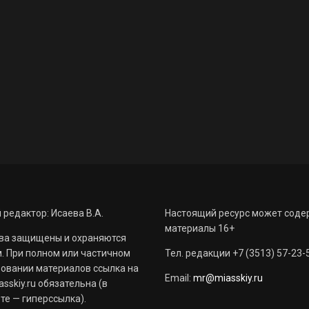
 редактор: Исаева В.А.
Настоящий ресурс может соде
материалы 16+
ва защищены и охраняются
. При полном или частичном
Тел. редакции +7 (3513) 57-23-
овании материалов ссылка на
Email:
mr@miasskiy.ru
sskiy.ru обязательна (в
те — гиперссылка).