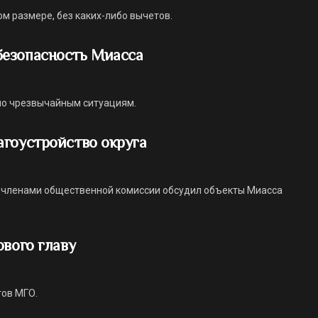
м размере, без каких-либо вычетов.
безопасность Миасса
по чрезвычайным ситуациям.
агоустройство округа
 членами общественной комиссии обсудил объекты Миасса
ового главу
тов МГО.