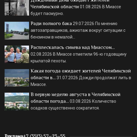
Дождливый день ожидает жителей
Челябинской области
01.08.2026
В Миассе
будет пасмурно.
Ради полного бака
29.07.2026
По мнению
автозаправщиков, ажиотаж вокруг ситуации с
бензином в немалой…
Расплескалась синева над Миассом…
02.08.2026
В Миассе отметили 96-ю годовщину
крылатой пехоты.
Какая погода ожидает жителей Челябинской
области в…
31.07.2026
Дожди продолжат лить в
Миассе.
В первую неделю августа в Челябинской
области погода…
03.08.2026
Количество
осадков существенно сократится.
Реклама
+7 (3513) 57–23–55