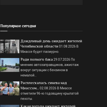
Популярное сегодня
Дождливый день ожидает жителей
Челябинской области
01.08.2026
В
Миассе будет пасмурно.
Ради полного бака
29.07.2026
По
мнению автозаправщиков, ажиотаж
вокруг ситуации с бензином в
немалой…
Расплескалась синева над
Миассом…
02.08.2026
В Миассе
отметили 96-ю годовщину крылатой
пехоты.
Какая погода ожидает жителей