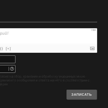
1500
{}
[+]
Имя*
Email.
Не
обязательно
ласие на сбор, хранение и обработку указанных мною
ии моего сообщения и ответа на него в соответствии с
ации.