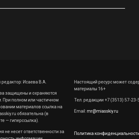
 редактор: Исаева В.А.
Настоящий ресурс может соде
материалы 16+
ва защищены и охраняются
. При полном или частичном
Тел. редакции +7 (3513) 57-23-
овании материалов ссылка на
Email:
mr@miasskiy.ru
sskiy.ru обязательна (в
те — гиперссылка).
я не несет ответственности за
Политика конфиденциальност
ерность информации,