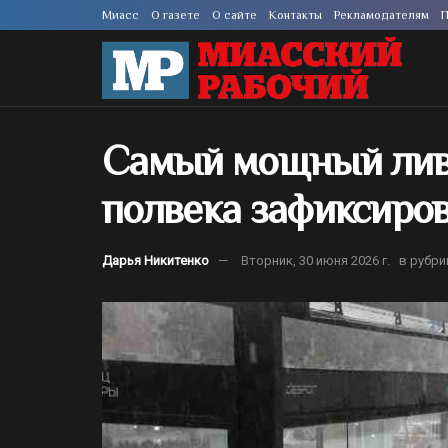
Миасс
О газете
О сайте
Контакты
Рекламодателям
П
Самый мощный ливе
полвека зафиксиро
Дарья Никитенко
Вторник, 30 июня 2026 г.
в рубри