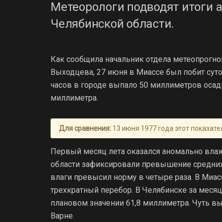
Метеорологи подводят итоги 
Челябинской области.
Как сообщила начальник отдела метеопрогно
Выходцева, 27 июня в Миассе был побит суто
часов в городе выпало 50 миллиметров осадко
миллиметра.
Для сравнения:
13 июня 1977 года этот показат
Первый месяц лета оказался аномально влаж
области зафиксировали превышение средних
влаги превысил норму в четыре раза. В Миас
трехкратный перебор. В Челябинске за меся
плановом значении 61,8 миллиметра. Чуть в
Варне.