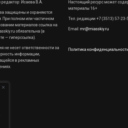
 редактор: Исаева В.А.
Настоящий ресурс может соде
материалы 16+
ва защищены и охраняются
. При полном или частичном
Тел. редакции +7 (3513) 57-23-
овании материалов ссылка на
Email:
mr@miasskiy.ru
sskiy.ru обязательна (в
те — гиперссылка).
я не несет ответственности за
Политика конфиденциальност
ерность информации,
ащейся в рекламных
ениях.
й