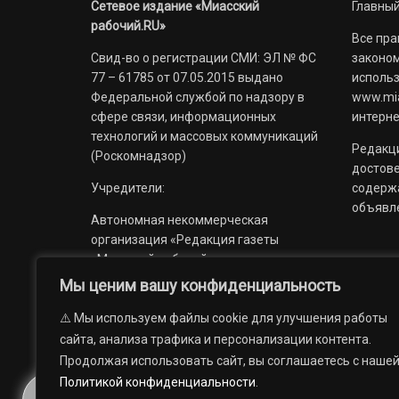
Сетевое издание «Миасский
Главный
рабочий.RU»
Все пра
Свид-во о регистрации СМИ: ЭЛ № ФС
законом
77 – 61785 от 07.05.2015 выдано
использ
Федеральной службой по надзору в
www.mia
сфере связи, информационных
интерне
технологий и массовых коммуникаций
Редакци
(Роскомнадзор)
достов
Учредители:
содерж
объявл
Автономная некоммерческая
организация «Редакция газеты
«Миасский рабочий»;
Мы ценим вашу конфиденциальность
Областное государственное
учреждение «Издательский дом
⚠️ Мы используем файлы cookie для улучшения работы
«Губерния».
сайта, анализа трафика и персонализации контента.
Продолжая использовать сайт, вы соглашаетесь с наше
Политикой конфиденциальности
.