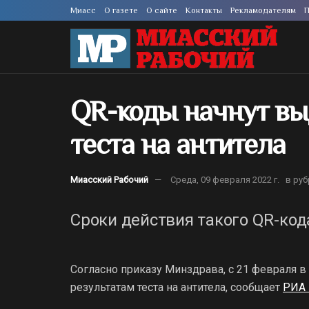
Миасс
О газете
О сайте
Контакты
Рекламодателям
П
QR-коды начнут вы
теста на антитела
Миасский Рабочий
Среда, 09 февраля 2022 г.
в руб
Сроки действия такого QR-код
Согласно приказу Минздрава, с 21 февраля в
результатам теста на антитела, сообщает
РИА 