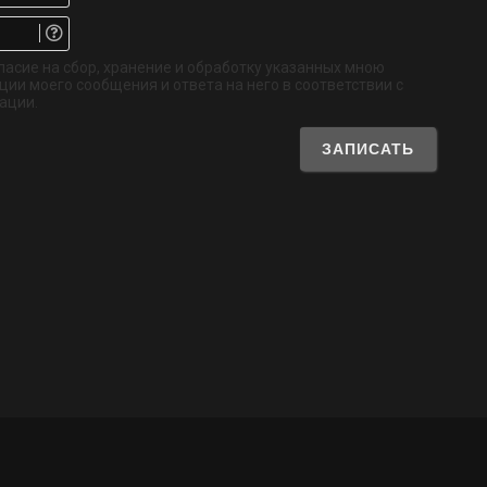
Email.
Не
обязательно
ласие на сбор, хранение и обработку указанных мною
ии моего сообщения и ответа на него в соответствии с
ации.