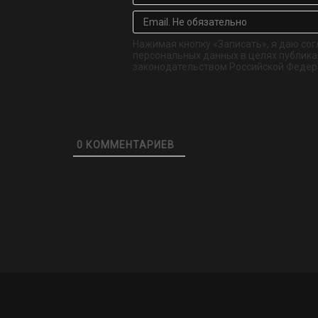
Нажимая кнопку «Записать», я даю сог
персональных данных в целях публикац
законодательством Российской Федер
0
КОММЕНТАРИЕВ