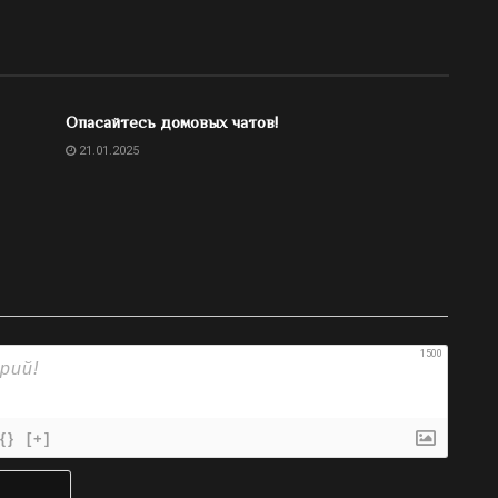
Опасайтесь домовых чатов!
21.01.2025
1500
{}
[+]
Имя*