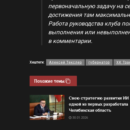
первоначальную задачу на с
достижения там максимально
Работа руководства клуба по
выполнения или невыполнени
в комментарии.
Хештеги:
Алексей Текслер
губернатор
ХК Тра
Похожие темы
Свою стратегию развития ИИ
одной из первых разработала
Челябинская область
30.01.2026