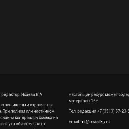
 редактор: Исаева В.А.
Настоящий ресурс может соде
материалы 16+
ва защищены и охраняются
. При полном или частичном
Тел. редакции +7 (3513) 57-23-
овании материалов ссылка на
Email:
mr@miasskiy.ru
sskiy.ru обязательна (в