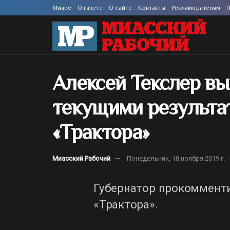
Миасс
О газете
О сайте
Контакты
Рекламодателям
П
Алексей Текслер в
текущими результа
«Трактора»
Миасский Рабочий
Понедельник, 18 ноября 2019 г.
Губернатор прокоммент
«Трактора».