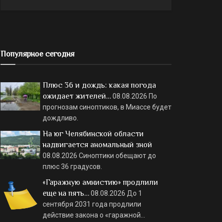
Популярное сегодня
Плюс 36 и дождь: какая погода
ожидает жителей…
08.08.2026
По
прогнозам синоптиков, в Миассе будет
дождливо.
На юг Челябинской области
надвигается аномальный зной
08.08.2026
Синоптики обещают до
плюс 36 градусов.
«Гаражную амнистию» продлили
еще на пять…
08.08.2026
До 1
сентября 2031 года продлили
действие закона о «гаражной…