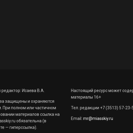
 редактор: Исаева В.А.
Настоящий ресурс может соде
материалы 16+
ва защищены и охраняются
. При полном или частичном
Тел. редакции +7 (3513) 57-23-
овании материалов ссылка на
Email:
mr@miasskiy.ru
sskiy.ru обязательна (в
те — гиперссылка).