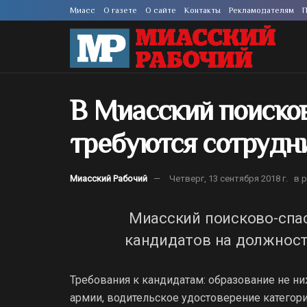
Миасс
О газете
О сайте
Контакты
Рекламодателям
П
В Миасский поиско
требуются сотрудн
Миасский Рабочий
Четверг, 13 сентября 2018 г.
в 
Миасский поисково-спа
кандидатов на должност
Требования к кандидатам: образование не ни
армии, водительское удостоверение категори