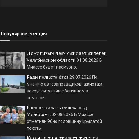
Популярное сегодня
Дождливый день ожидает жителей
Челябинской области
01.08.2026
В
Миассе будет пасмурно.
Ради полного бака
29.07.2026
По
мнению автозаправщиков, ажиотаж
вокруг ситуации с бензином в
немалой…
Расплескалась синева над
Миассом…
02.08.2026
В Миассе
отметили 96-ю годовщину крылатой
пехоты.
Какая погода ожидает жителей