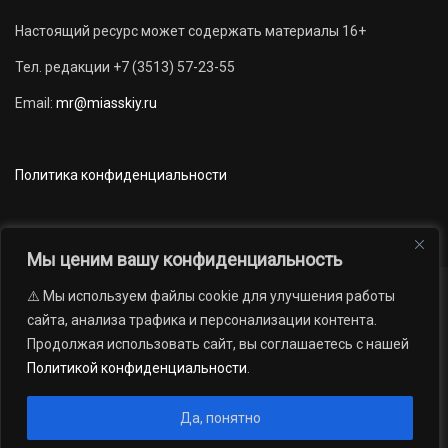
Настоящий ресурс может содержать материалы 16+
Тел. редакции +7 (3513) 57-23-55
Email:
mr@miasskiy.ru
Политика конфиденциальности
Мы ценим вашу конфиденциальность
⚠️ Мы используем файлы cookie для улучшения работы
Новости
Наши проекты
Официально
сайта, анализа трафика и персонализации контента.
АРХИВ
16+
Продолжая использовать сайт, вы соглашаетесь с нашей
© 2012 — 2026. Автономная некоммерческая организация «Редакция
Политикой конфиденциальности
.
газеты «Миасский рабочий»; Областное государственное учреждение
«Издательский дом «Губерния». Все права защищены.
Да, понятно
Производство сайта:
Андрей Петрович Попов
, 1988 — 2026