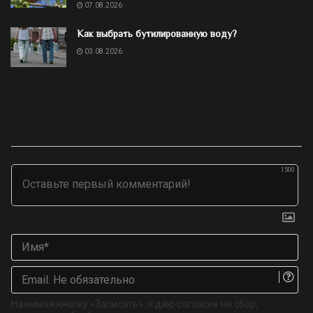
07.08.2026
Как выбрать бутилированную воду?
03.08.2026
1500
Им
Ema
Не
об
Нажимая кнопку «Записать», я даю согласие на сбор,