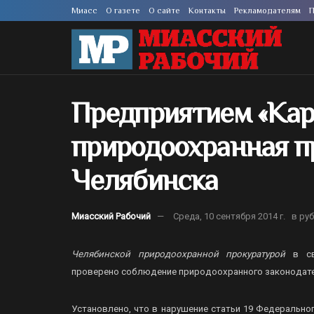
Миасс
О газете
О сайте
Контакты
Рекламодателям
П
Предприятием «Кар
природоохранная п
Челябинска
Миасский Рабочий
Среда, 10 сентября 2014 г.
в ру
Челябинской природоохранной прокуратурой
в св
проверено соблюдение природоохранного законодате
Установлено, что в нарушение статьи 19 Федерально