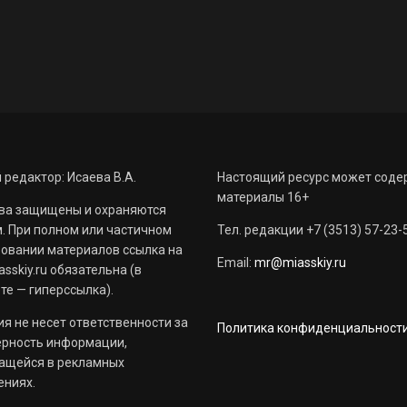
 редактор: Исаева В.А.
Настоящий ресурс может соде
материалы 16+
ва защищены и охраняются
. При полном или частичном
Тел. редакции +7 (3513) 57-23-
овании материалов ссылка на
Email:
mr@miasskiy.ru
sskiy.ru обязательна (в
те — гиперссылка).
я не несет ответственности за
Политика конфиденциальност
ерность информации,
ащейся в рекламных
ениях.