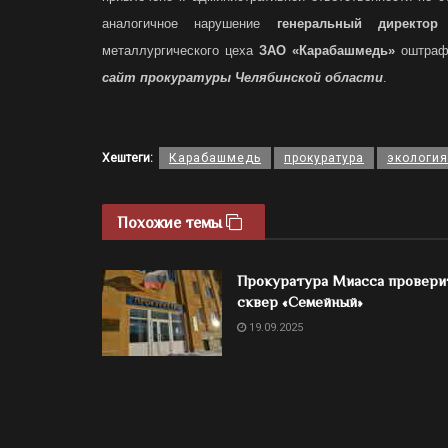
аналогичное нарушение
генеральный директор
п
металлургического цеха
ЗАО «Карабашмедь»
оштрафо
сайт прокуратуры Челябинской области
.
Хештеги:
Карабашмедь
прокуратура
экология
Похожие темы
Прокуратура Миасса провери
сквер «Семейный»
19.09.2025