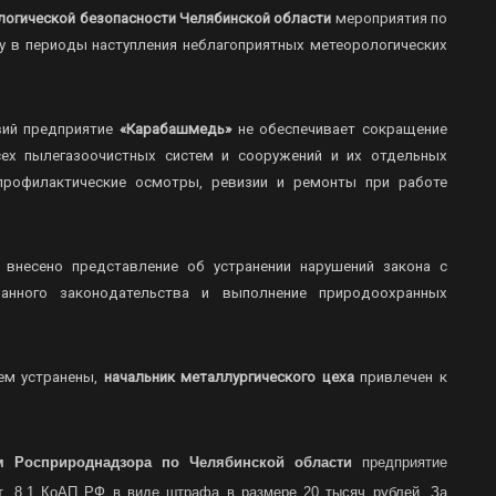
логической безопасности Челябинской области
мероприятия по
в периоды наступления неблагоприятных метеорологических
вий предприятие
«Карабашмедь»
не обеспечивает сокращение
сех пылегазоочистных систем и сооружений и их отдельных
профилактические осмотры, ревизии и ремонты при работе
внесено представление об устранении нарушений закона с
ранного законодательства и выполнение природоохранных
ем устранены,
начальник металлургического цеха
привлечен к
м Росприроднадзора по Челябинской области
предприятие
ст. 8.1 КоАП РФ в виде штрафа в размере 20 тысяч рублей. За