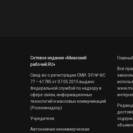
Сетевое издание «Миасский
Главный
рабочий.RU»
Все пра
Свид-во о регистрации СМИ: ЭЛ № ФС
законом
77 – 61785 от 07.05.2015 выдано
использ
Федеральной службой по надзору в
www.mia
сфере связи, информационных
интерне
технологий и массовых коммуникаций
Редакци
(Роскомнадзор)
достов
Учредители:
содерж
объявл
Автономная некоммерческая