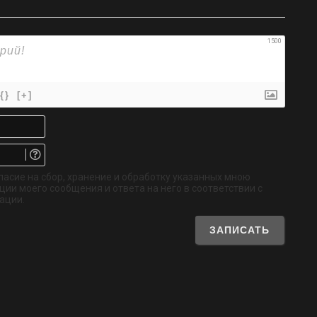
1500
{}
[+]
Имя*
Email.
Не
обязательно
ласие на сбор, хранение и обработку указанных мною
ии моего сообщения и ответа на него в соответствии с
ации.