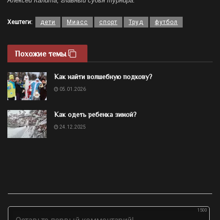
Алексей Калита, главный судья турнира.
Хештеги:
дети
Миасс
спорт
Труд
футбол
Похожие темы
Как найти волшебную подкову?
05.01.2026
Как одеть ребенка зимой?
24.12.2025
1500