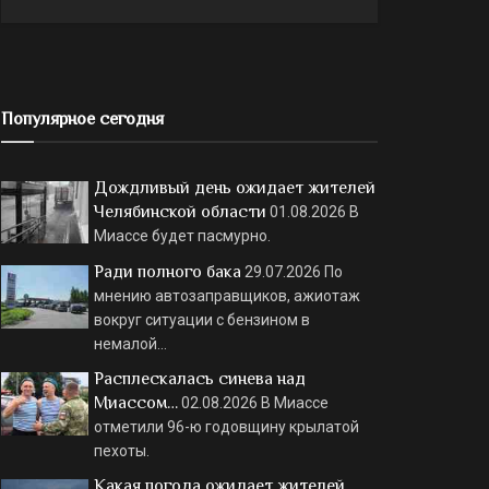
Популярное сегодня
Дождливый день ожидает жителей
Челябинской области
01.08.2026
В
Миассе будет пасмурно.
Ради полного бака
29.07.2026
По
мнению автозаправщиков, ажиотаж
вокруг ситуации с бензином в
немалой…
Расплескалась синева над
Миассом…
02.08.2026
В Миассе
отметили 96-ю годовщину крылатой
пехоты.
Какая погода ожидает жителей