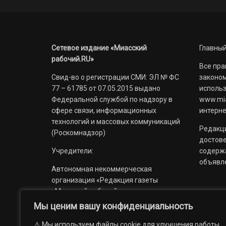
Сетевое издание «Миасский
Главный
рабочий.RU»
Все пра
Свид-во о регистрации СМИ: ЭЛ № ФС
законом
77 – 61785 от 07.05.2015 выдано
использ
Федеральной службой по надзору в
www.mia
сфере связи, информационных
интерне
технологий и массовых коммуникаций
Редакци
(Роскомнадзор)
достов
Учредители:
содерж
объявл
Автономная некоммерческая
организация «Редакция газеты
«Миасский рабочий»;
Мы ценим вашу конфиденциальность
Областное государственное
учреждение «Издательский дом
⚠️ Мы используем файлы cookie для улучшения работы