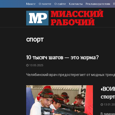
Миасс
О газете
О сайте
Контакты
Рекламодателям
П
спорт
10 тысяч шагов — это норма?
13.05.2025
Челябинский врач предостерегает от модных тренд
«ВОИН
спорт
13.01.20
В зимни