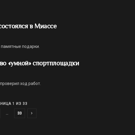
состоялся в Миассе
 памятные подарки.
тво «умной» спортплощадки
 проверил ход работ.
НИЦА 1 ИЗ 33
…
33