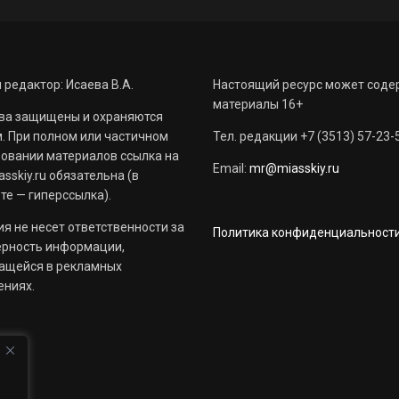
 редактор: Исаева В.А.
Настоящий ресурс может соде
материалы 16+
ва защищены и охраняются
. При полном или частичном
Тел. редакции +7 (3513) 57-23-
овании материалов ссылка на
Email:
mr@miasskiy.ru
sskiy.ru обязательна (в
те — гиперссылка).
я не несет ответственности за
Политика конфиденциальност
ерность информации,
ащейся в рекламных
ениях.