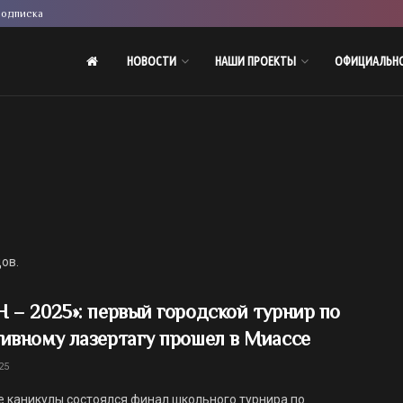
одписка
НОВОСТИ
НАШИ ПРОЕКТЫ
ОФИЦИАЛЬН
ов.
 – 2025»: первый городской турнир по
ивному лазертагу прошел в Миассе
25
е каникулы состоялся финал школьного турнира по