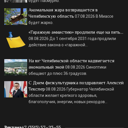
будет пасмурно.
Аномальная жара возвращается в
Челябинскую область
07.08.2026
В Миассе
будет жарко.
«Гаражную амнистию» продлили еще на пять…
08.08.2026
До 1 сентября 2031 года продлили
действие закона о «гаражной…
На юг Челябинской области надвигается
аномальный зной
08.08.2026
Синоптики
обещают до плюс 36 градусов.
С Днем физкультурника поздравляет Алексей
Текслер
08.08.2026
Губернатор Челябинской
области желает крепкого здоровья,
благополучия, энергии, новых рекордов…
Реклама
+7 (3513) 57–23–55