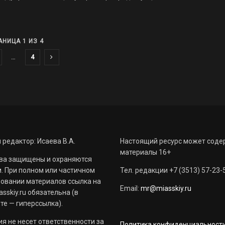
АНИЦА 1 ИЗ 4
…
4
 редактор: Исаева В.А.
Настоящий ресурс может соде
материалы 16+
ва защищены и охраняются
. При полном или частичном
Тел. редакции +7 (3513) 57-23-
овании материалов ссылка на
Email:
mr@miasskiy.ru
sskiy.ru обязательна (в
те — гиперссылка).
я не несет ответственности за
Политика конфиденциальност