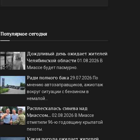
Популярное сегодня
Дождливый день ожидает жителей
Челябинской области
01.08.2026
В
Миассе будет пасмурно.
Ради полного бака
29.07.2026
По
мнению автозаправщиков, ажиотаж
вокруг ситуации с бензином в
немалой…
Расплескалась синева над
Миассом…
02.08.2026
В Миассе
отметили 96-ю годовщину крылатой
пехоты.
Какая погода ожидает жителей