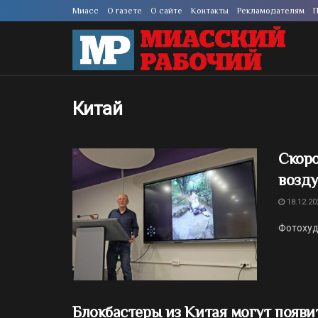
Миасс
О газете
О сайте
Контакты
Рекламодателям
П
Китай
Скоро
возд
18.12.20
Фотохуд
Блокбастеры из Китая могут появи