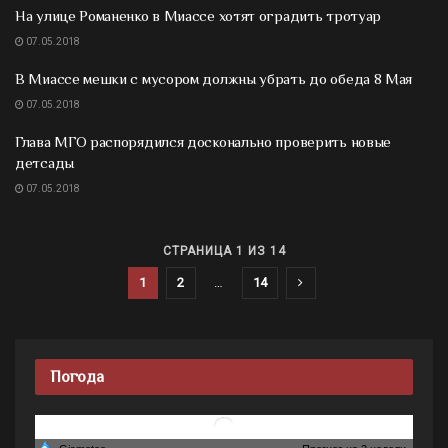
На улице Романенко в Миассе хотят оградить тротуар
07.05.2018
В Миассе мешки с мусором должны убрать до обеда 8 Мая
07.05.2018
Глава МГО распорядился досконально проверить новые
детсады
07.05.2018
СТРАНИЦА 1 ИЗ 14
1
2
…
14
Погода