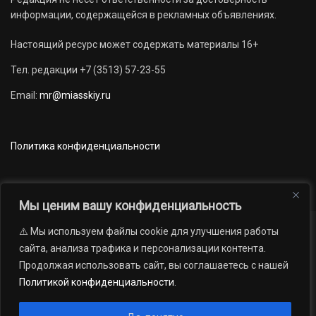
информации, содержащейся в рекламных объявлениях.
Настоящий ресурс может содержать материалы 16+
Тел. редакции +7 (3513) 57-23-55
Email:
mr@miasskiy.ru
Политика конфиденциальности
Мы ценим вашу конфиденциальность
⚠️ Мы используем файлы cookie для улучшения работы
Новости
Наши проекты
Официально
сайта, анализа трафика и персонализации контента.
АРХИВ
16+
Продолжая использовать сайт, вы соглашаетесь с нашей
© 2012 — 2026. Автономная некоммерческая организация «Редакция
Политикой конфиденциальности
.
газеты «Миасский рабочий»; Областное государственное учреждение
«Издательский дом «Губерния». Все права защищены.