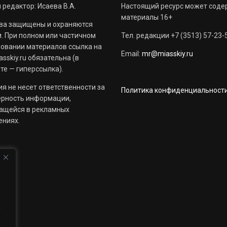
 редактор: Исаева В.А.
Настоящий ресурс может соде
материалы 16+
ва защищены и охраняются
. При полном или частичном
Тел. редакции +7 (3513) 57-23-
овании материалов ссылка на
Email:
mr@miasskiy.ru
sskiy.ru обязательна (в
те — гиперссылка).
я не несет ответственности за
Политика конфиденциальност
ерность информации,
ащейся в рекламных
ениях.
й