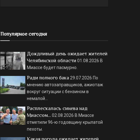
Популярное сегодня
Дождливый день ожидает жителей
Челябинской области
01.08.2026
В
Миассе будет пасмурно.
Ради полного бака
29.07.2026
По
мнению автозаправщиков, ажиотаж
вокруг ситуации с бензином в
немалой…
Расплескалась синева над
Миассом…
02.08.2026
В Миассе
отметили 96-ю годовщину крылатой
пехоты.
Какая погода ожидает жителей