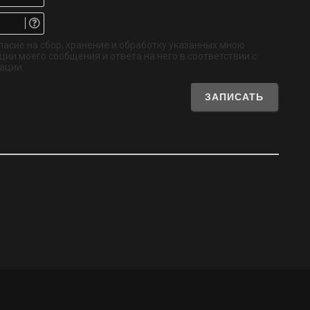
Email.
Не
обязательно
ласие на сбор, хранение и обработку указанных мною
ии моего сообщения и ответа на него в соответствии с
ации.