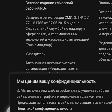
Сетевое издание «Миасский
Главный
рабочий.RU»
Все пра
Свид-во о регистрации СМИ: ЭЛ № ФС
законом
77 – 61785 от 07.05.2015 выдано
использ
Федеральной службой по надзору в
www.mia
сфере связи, информационных
интерне
технологий и массовых коммуникаций
Редакци
(Роскомнадзор)
достов
Учредители:
содерж
объявл
Автономная некоммерческая
организация «Редакция газеты
«Миасский рабочий»;
Мы ценим вашу конфиденциальность
Областное государственное
учреждение «Издательский дом
⚠️ Мы используем файлы cookie для улучшения работы
«Губерния».
сайта, анализа трафика и персонализации контента.
Продолжая использовать сайт, вы соглашаетесь с наше
Политикой конфиденциальности
.