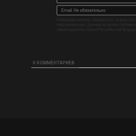
Нажимая кнопку «Записать», я даю сог
персональных данных в целях публикац
законодательством Российской Федер
0
КОММЕНТАРИЕВ