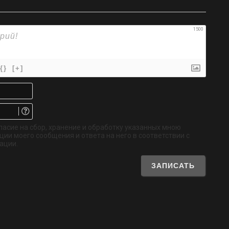
1500
{}
[+]
Имя*
Email.
Не
обязательно
ласие на сбор, хранение и обработку указанных мною
ии моего сообщения и ответа на него в соответствии с
ации.