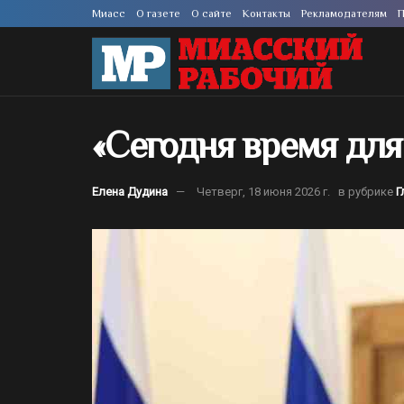
Миасс
О газете
О сайте
Контакты
Рекламодателям
П
«Сегодня время дл
Елена Дудина
Четверг, 18 июня 2026 г.
в рубрике
Г